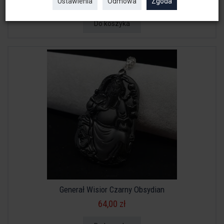
56,00 zł
Ustawienia
Odmowa
Zgoda
Do koszyka
Generał Wisior Czarny Obsydian
64,00 zł