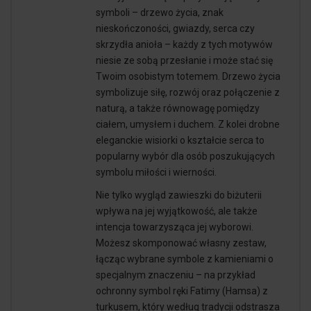
symboli – drzewo życia, znak
nieskończoności, gwiazdy, serca czy
skrzydła anioła – każdy z tych motywów
niesie ze sobą przesłanie i może stać się
Twoim osobistym totemem. Drzewo życia
symbolizuje siłę, rozwój oraz połączenie z
naturą, a także równowagę pomiędzy
ciałem, umysłem i duchem. Z kolei drobne
eleganckie wisiorki o kształcie serca to
popularny wybór dla osób poszukujących
symbolu miłości i wierności.
Nie tylko wygląd zawieszki do biżuterii
wpływa na jej wyjątkowość, ale także
intencja towarzysząca jej wyborowi.
Możesz skomponować własny zestaw,
łącząc wybrane symbole z kamieniami o
specjalnym znaczeniu – na przykład
ochronny symbol ręki Fatimy (Hamsa) z
turkusem, który według tradycji odstrasza