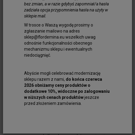
naturalnych, gotowe zawieszki do
bez zmian, a w razie gdybyś zapomniał/a hasła
naszyjników są doskonałym sposobem, by
zadziała opcja przypomnienia hasła na użyty w
wyrazić swoją osobowość i wzbogacić
sklepie mail.
codzienność o energetyczny przekaz.
W trosce o Waszą wygodę prosimy o
zgłaszanie mailowo na adres
Wyjątkowe zawieszki z
sklep@flordemina.eu wszelkich uwag
kamieniami – amulet Twoich
odnośnie funkcjonalności obecnego
pragnień
mechanizmu sklepu i ewentualnych
niedociągnięć.
Kamienie naturalne wybierane są od
wieków nie tylko ze względu na swoje
unikalne piękno, ale także energetyczne
Abyście mogli celebrować modernizację
właściwości. Zawieszki z kamieniami
sklepu razem z nami,
do końca czerwca
pozwalają korzystać z zalet minerałów na
2026 obniżamy ceny produktów o
co dzień, w subtelny sposób wpływając na
dodatkowe 10%, widoczne po zalogowaniu
w niższych cenach produktów
jeszcze
poczucie harmonii i równowagi. Ametyst,
przed złożeniem zamówienia.
obsydian, onyks, turkus, kwarc różowy czy
jaspis – każdy z nich ma swoje unikalne
znaczenie i może stanowić opiekuna,
inspirację lub źródło wzmacniającej energii.