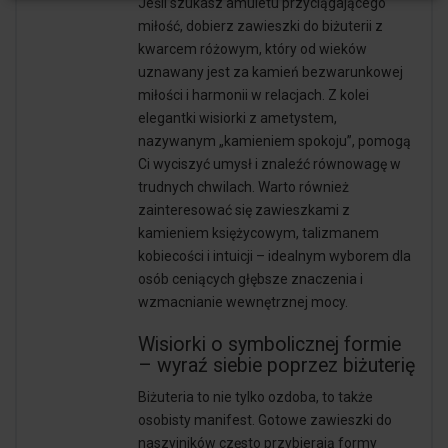
Jeśli szukasz amuletu przyciągającego
miłość, dobierz zawieszki do biżuterii z
kwarcem różowym, który od wieków
uznawany jest za kamień bezwarunkowej
miłości i harmonii w relacjach. Z kolei
elegantki wisiorki z ametystem,
nazywanym „kamieniem spokoju”, pomogą
Ci wyciszyć umysł i znaleźć równowagę w
trudnych chwilach. Warto również
zainteresować się zawieszkami z
kamieniem księżycowym, talizmanem
kobiecości i intuicji – idealnym wyborem dla
osób ceniących głębsze znaczenia i
wzmacnianie wewnętrznej mocy.
Wisiorki o symbolicznej formie
– wyraź siebie poprzez biżuterię
Biżuteria to nie tylko ozdoba, to także
osobisty manifest. Gotowe zawieszki do
naszyjników często przybierają formy