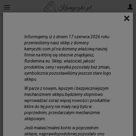
×
Zawieszki
Informujemy, iż z dniem 17 czerwca 2026 roku
Zawieszki do biżuterii –
przenieśliśmy nasz sklep z domeny
odkryj moc symboli i
kamyczki.com.pl na domenę właściwą naszej
kamieni
firmie na której się obecnie znajdujesz,
flordemina.eu. Sklep, właściciel, jakość
Świat biżuterii od wieków zachwyca nie
produktów, ceny i wysyłka pozostały bez zmian,
symbolicznie pozostawiliśmy jeszcze stare logo
tylko swoim wyglądem, ale także ukrytymi
sklepu.
znaczeniami i symboliką. Zawieszki do
biżuterii stanowią jedną z najbardziej
W parze z nowym, lepszym i bezpieczniejszym
mechanizmem sklepu będziemy stopniowo
intrygujących i uniwersalnych form ozdób –
wprowadzać coraz więcej nowości i produktów
są nie tylko piękną dekoracją, ale często
które do tej pory nie miały racji bytu w
pełnią rolę osobistego amuletu, wyrażają
poprzednim, przestarzałym mechanizmie
emocje i opowiadają własną historię. Jeżeli
sklepowym.
fascynuje Cię magia symboli, a także
Jeśli miałaś/miałeś konto w poprzednim
wyjątkowe właściwości i znaczenie kamieni
sklepie, najprawdopodobniej pozostało ono