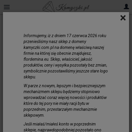
×
Kamień Księżycowy
Informujemy, iż z dniem 17 czerwca 2026 roku
Kamień księżycowy do
przenieśliśmy nasz sklep z domeny
tworzenia biżuterii
kamyczki.com.pl na domenę właściwą naszej
firmie na której się obecnie znajdujesz,
Kamień księżycowy to wyjątkowy minerał o
flordemina.eu. Sklep, właściciel, jakość
subtelnej, mlecznobiałej barwie i
produktów, ceny i wysyłka pozostały bez zmian,
symbolicznie pozostawiliśmy jeszcze stare logo
charakterystycznej opalizującej poświacie,
sklepu.
przypominającej światło księżyca. W wielu
kulturach kamień księżycowy uważany jest
W parze z nowym, lepszym i bezpieczniejszym
mechanizmem sklepu będziemy stopniowo
za amulet ochronny, który wspiera
wprowadzać coraz więcej nowości i produktów
emocjonalną równowagę, pomaga w
które do tej pory nie miały racji bytu w
relaksacji i wzmacnia intuicję. Jest także
poprzednim, przestarzałym mechanizmie
kojarzony z kobiecością i cyklem
sklepowym.
księżycowym, co sprawia, że często
Jeśli miałaś/miałeś konto w poprzednim
wybierają go osoby poszukujące harmonii
sklepie, najprawdopodobniej pozostało ono