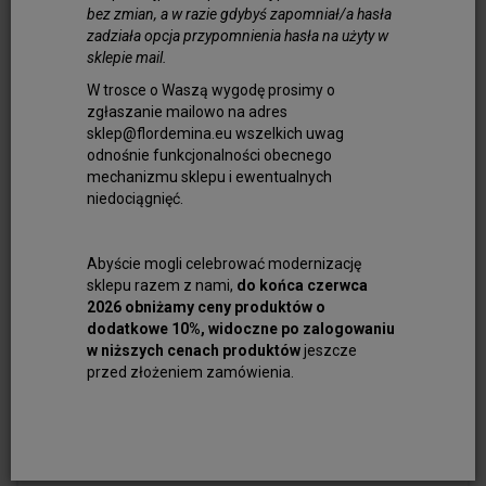
oraz duchowego wsparcia. Jego niezwykły
bez zmian, a w razie gdybyś zapomniał/a hasła
wygląd i właściwości sprawiają, że jest
zadziała opcja przypomnienia hasła na użyty w
chętnie wybieranych kamieni w jubilerstwie.
sklepie mail.
Oryginalny księżycowy kamień wyróżnia się
W trosce o Waszą wygodę prosimy o
zgłaszanie mailowo na adres
delikatnym, perłowym połyskiem i efektem
sklep@flordemina.eu wszelkich uwag
świetlnej migotliwości, znanym jako
odnośnie funkcjonalności obecnego
adularyzacja. Może występować w
mechanizmu sklepu i ewentualnych
odcieniach bieli, kremu, błękitu, a nawet
niedociągnięć.
brzoskwini, co czyni go niezwykle
uniwersalnym w aranżacjach biżuteryjnych.
Dzięki wyjątkowej estetyce kamień ten
Abyście mogli celebrować modernizację
sklepu razem z nami,
do końca czerwca
doskonale prezentuje się w różnego rodzaju
2026 obniżamy ceny produktów o
ozdobach. Biżuteria taka jak elegancki
dodatkowe 10%, widoczne po zalogowaniu
naszyjnik z tym kamieniem czy delikatna
w niższych cenach produktów
jeszcze
bransoletka to ozdoba subtelna i kobieca.
przed złożeniem zamówienia.
Jest to kamień, który pasuje zarówno do
niewielkich projektów, jak i bogato
zdobionych kompozycji w stylu boho czy
vintage.