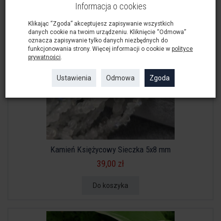
Informacja o cookies
Klikając “Zgoda” akceptujesz zapisywanie wszystkich
danych cookie na twoim urządzeniu. Kliknięcie “Odmowa”
oznacza zapisywanie tylko danych niezbędnych do
funkcjonowania strony. Więcej informacji o cookie w
polityce
prywatności
.
Ustawienia
Odmowa
Zgoda
Kamień Księżycowy Sieczka 5x8 mm
39,00 zł
Do koszyka