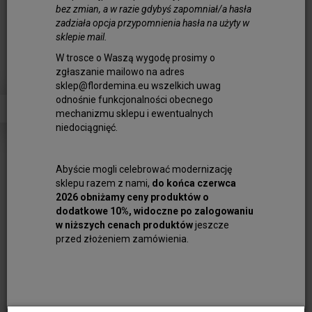
bez zmian, a w razie gdybyś zapomniał/a hasła
zadziała opcja przypomnienia hasła na użyty w
sklepie mail.
Rzemień Płaski 10/2mm Śliwkowy 100cm
6,00 zł
W trosce o Waszą wygodę prosimy o
zgłaszanie mailowo na adres
sklep@flordemina.eu wszelkich uwag
Do koszyka
odnośnie funkcjonalności obecnego
mechanizmu sklepu i ewentualnych
niedociągnięć.
Abyście mogli celebrować modernizację
sklepu razem z nami,
do końca czerwca
2026 obniżamy ceny produktów o
dodatkowe 10%, widoczne po zalogowaniu
w niższych cenach produktów
jeszcze
przed złożeniem zamówienia.