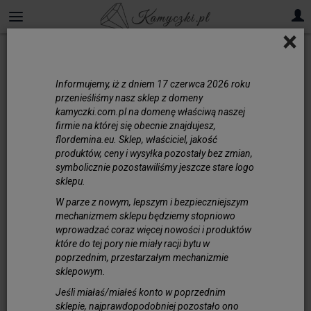
×
Rzemienie
Informujemy, iż z dniem 17 czerwca 2026 roku
Płaskie
przenieśliśmy nasz sklep z domeny
kamyczki.com.pl na domenę właściwą naszej
firmie na której się obecnie znajdujesz,
flordemina.eu. Sklep, właściciel, jakość
produktów, ceny i wysyłka pozostały bez zmian,
symbolicznie pozostawiliśmy jeszcze stare logo
sklepu.
W parze z nowym, lepszym i bezpieczniejszym
mechanizmem sklepu będziemy stopniowo
wprowadzać coraz więcej nowości i produktów
które do tej pory nie miały racji bytu w
poprzednim, przestarzałym mechanizmie
sklepowym.
Jeśli miałaś/miałeś konto w poprzednim
sklepie, najprawdopodobniej pozostało ono