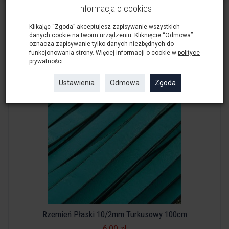
Rzemień Płaski 10/2mm Ciemny Róż 100cm
Informacja o cookies
6,00 zł
Klikając “Zgoda” akceptujesz zapisywanie wszystkich
danych cookie na twoim urządzeniu. Kliknięcie “Odmowa”
oznacza zapisywanie tylko danych niezbędnych do
Do koszyka
funkcjonowania strony. Więcej informacji o cookie w
polityce
prywatności
.
Ustawienia
Odmowa
Zgoda
Rzemień Płaski 10/2mm Turkusowy 100cm
6,00 zł