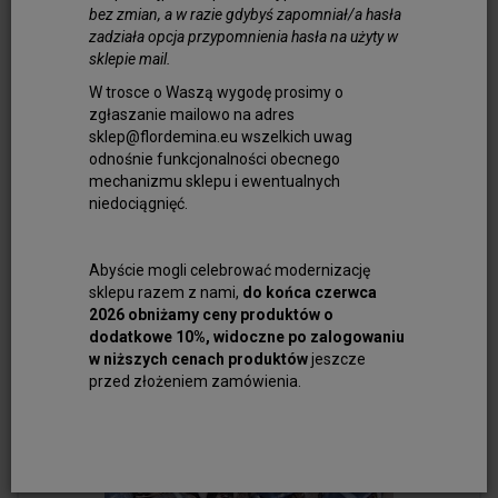
bez zmian, a w razie gdybyś zapomniał/a hasła
zadziała opcja przypomnienia hasła na użyty w
sklepie mail.
W trosce o Waszą wygodę prosimy o
zgłaszanie mailowo na adres
sklep@flordemina.eu wszelkich uwag
Szkło Weneckie Fioletowe Prążkowane Owal...
odnośnie funkcjonalności obecnego
36,00 zł
mechanizmu sklepu i ewentualnych
niedociągnięć.
Do koszyka
Abyście mogli celebrować modernizację
sklepu razem z nami,
do końca czerwca
2026 obniżamy ceny produktów o
dodatkowe 10%, widoczne po zalogowaniu
w niższych cenach produktów
jeszcze
przed złożeniem zamówienia.