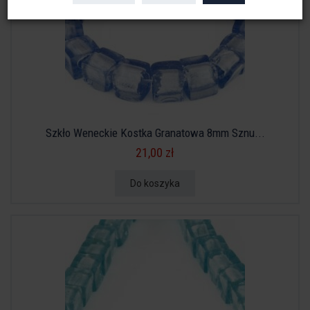
Szkło Weneckie Kostka Granatowa 8mm Sznu...
21,00 zł
Do koszyka