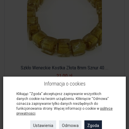
Szkło Weneckie Kostka Złota 8mm Sznur 40...
21,00 zł
Informacja o cookies
Do koszyka
Klikając “Zgoda” akceptujesz zapisywanie wszystkich
danych cookie na twoim urządzeniu. Kliknięcie “Odmowa”
oznacza zapisywanie tylko danych niezbędnych do
funkcjonowania strony. Więcej informacji o cookie w
polityce
prywatności
.
Ustawienia
Odmowa
Zgoda