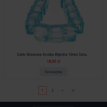
Szkło Weneckie Kostka Błękitna 10mm Sznu...
18,00 zł
Do koszyka
1
2
»
»|