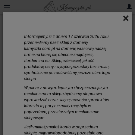
×
Szkło Weneckie
Informujemy, iż z dniem 17 czerwca 2026 roku
Oliwki
przenieśliśmy nasz sklep z domeny
kamyczki.com.pl na domenę właściwą naszej
firmie na której się obecnie znajdujesz,
Kostki
flordemina.eu. Sklep, właściciel, jakość
produktów, ceny i wysyłka pozostały bez zmian,
symbolicznie pozostawiliśmy jeszcze stare logo
sklepu.
W parze z nowym, lepszym i bezpieczniejszym
mechanizmem sklepu będziemy stopniowo
wprowadzać coraz więcej nowości i produktów
które do tej pory nie miały racji bytu w
poprzednim, przestarzałym mechanizmie
sklepowym.
Jeśli miałaś/miałeś konto w poprzednim
sklepie, najprawdopodobniej pozostało ono