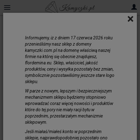
×
Kształty
Informujemy, iż z dniem 17 czerwca 2026 roku
Moneta
przenieśliśmy nasz sklep z domeny
kamyczki.com.pl na domenę właściwą naszej
firmie na której się obecnie znajdujesz,
Igły/Sieczka
flordemina.eu. Sklep, właściciel, jakość
produktów, ceny i wysyłka pozostały bez zmian,
symbolicznie pozostawiliśmy jeszcze stare logo
sklepu.
Kostki
W parze z nowym, lepszym i bezpieczniejszym
mechanizmem sklepu będziemy stopniowo
wprowadzać coraz więcej nowości i produktów
które do tej pory nie miały racji bytu w
poprzednim, przestarzałym mechanizmie
sklepowym.
Jeśli miałaś/miałeś konto w poprzednim
sklepie, najprawdopodobniej pozostało ono