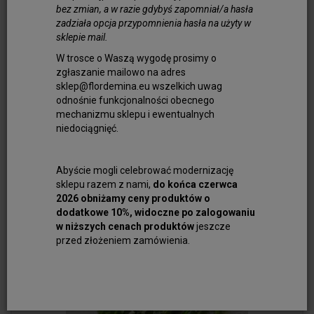
bez zmian, a w razie gdybyś zapomniał/a hasła
zadziała opcja przypomnienia hasła na użyty w
sklepie mail.
W trosce o Waszą wygodę prosimy o
zgłaszanie mailowo na adres
sklep@flordemina.eu wszelkich uwag
odnośnie funkcjonalności obecnego
mechanizmu sklepu i ewentualnych
niedociągnięć.
Diopsyd Słupek 10x6 mm
80,00 zł
Abyście mogli celebrować modernizację
sklepu razem z nami,
do końca czerwca
Do koszyka
2026 obniżamy ceny produktów o
dodatkowe 10%, widoczne po zalogowaniu
w niższych cenach produktów
jeszcze
przed złożeniem zamówienia.