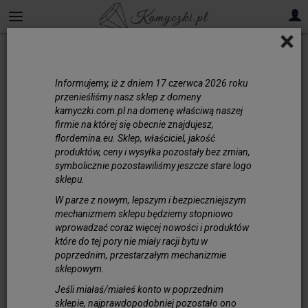
×
Kocie Oko/Uleksyt
Informujemy, iż z dniem 17 czerwca 2026 roku
Kamień naturalny uleksyt /
przenieśliśmy nasz sklep z domeny
ulexyt
kamyczki.com.pl na domenę właściwą naszej
firmie na której się obecnie znajdujesz,
Kamienie zgromadzone w tej kategorii
flordemina.eu. Sklep, właściciel, jakość
reprezentują uleksyt naturalny. Mają kształt
produktów, ceny i wysyłka pozostały bez zmian,
symbolicznie pozostawiliśmy jeszcze stare logo
kul wygładzonych lub fasetowanych, czyli
sklepu.
wielościennych. Łączy je charakterystyczna
cecha: iryzacja, czyli rozszczepianie światła
W parze z nowym, lepszym i bezpieczniejszym
mechanizmem sklepu będziemy stopniowo
na wewnętrznych płaszczyznach w
wprowadzać coraz więcej nowości i produktów
krysztale. Powoduje to powstawanie
które do tej pory nie miały racji bytu w
szczególnego połysku. Ma on postać
poprzednim, przestarzałym mechanizmie
rozszerzającego się fragmentu o
sklepowym.
jaśniejszym kolorze, nieco
Jeśli miałaś/miałeś konto w poprzednim
przypominającego wąską źrenicę. Stąd
sklepie, najprawdopodobniej pozostało ono