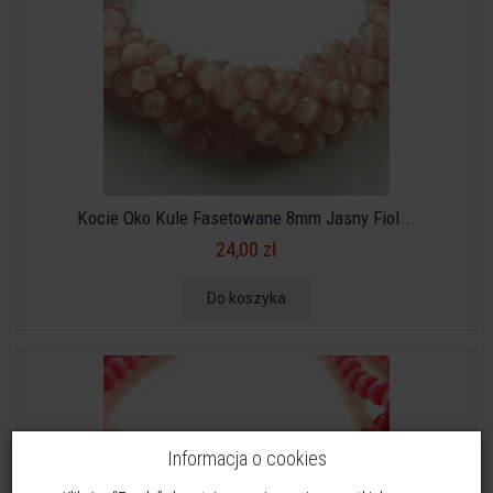
Kocie Oko Kule Fasetowane 8mm Jasny Fiol...
24,00 zł
Do koszyka
Informacja o cookies