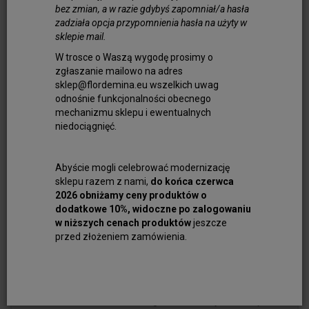
właśnie określenie kocie oko.
bez zmian, a w razie gdybyś zapomniał/a hasła
zadziała opcja przypomnienia hasła na użyty w
Czysty ulexyt to dość rzadki minerał. Z
sklepie mail.
chemicznego punktu widzenia jest to
uwodniona sól sodowo-wapniowa boranu.
W trosce o Waszą wygodę prosimy o
zgłaszanie mailowo na adres
Barwę ma od białej do szarawej.
sklep@flordemina.eu wszelkich uwag
Różnorodne inne kolory: czerwone,
odnośnie funkcjonalności obecnego
niebieskie, fioletowe, pomarańczowe,
mechanizmu sklepu i ewentualnych
zielone czy czarne, są wynikiem
niedociągnięć.
występowania domieszek. Kamienie te są
półprzezroczyste i mają ciekawe
właściwości optyczne. Odpowiednio duże i
Abyście mogli celebrować modernizację
sklepu razem z nami,
do końca czerwca
jednolite kryształy zawierają włókna, które
2026 obniżamy ceny produktów o
działają jak światłowód – przewodzą
dodatkowe 10%, widoczne po zalogowaniu
światło wzdłuż jednej określonej osi. Bardzo
w niższych cenach produktów
jeszcze
czyste i duże uleksyty mogą wręcz
przed złożeniem zamówienia.
„wyświetlać” nieco zniekształcony obraz
zza kryształu na jego przodzie. Dlatego
zwie się je kryształami telewizyjnymi.
Biżuteria z tego minerału wyróżnia się