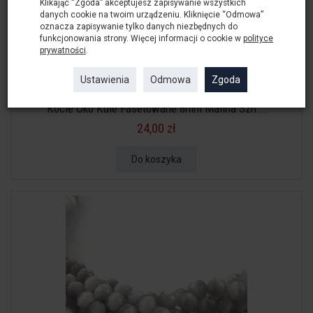
Klikając “Zgoda” akceptujesz zapisywanie wszystkich
danych cookie na twoim urządzeniu. Kliknięcie “Odmowa”
oznacza zapisywanie tylko danych niezbędnych do
funkcjonowania strony. Więcej informacji o cookie w
polityce
prywatności
.
Ustawienia
Odmowa
Zgoda
Kocie Oko Kule Fasetowane 8mm Malina Szn...
24,00 zł
Do koszyka