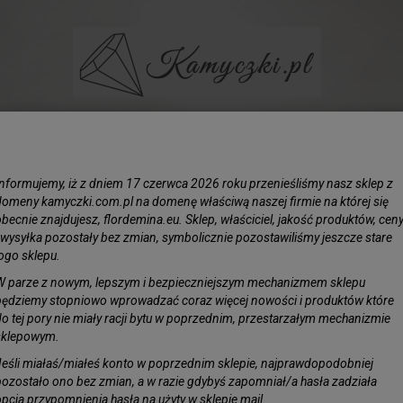
BIŻUTERIA
LIŚCIE SREBRZONE
KAMIENIE
KORAL N
Informujemy, iż z dniem 17 czerwca 2026 roku przenieśliśmy nasz sklep z
domeny kamyczki.com.pl na domenę właściwą naszej firmie na której się
becnie znajdujesz, flordemina.eu. Sklep, właściciel, jakość produktów, cen
i wysyłka pozostały bez zmian, symbolicznie pozostawiliśmy jeszcze stare
logo sklepu.
Azuryt kamień do tworzenia biż
W parze z nowym, lepszym i bezpieczniejszym mechanizmem sklepu
Azuryt to rzadki, piękni minerał o strukturze krys
będziemy stopniowo wprowadzać coraz więcej nowości i produktów które
oznacza barwę niebieską. Ze względu na swój int
do tej pory nie miały racji bytu w poprzednim, przestarzałym mechanizmie
sprawdza się do wyrobu niepowtarzalnej biżuterii.
sklepowym.
Jeśli miałaś/miałeś konto w poprzednim sklepie, najprawdopodobniej
Azuryt ceniony jest w jubilerstwie ze względu na 
pozostało ono bez zmian, a w razie gdybyś zapomniał/a hasła zadziała
ten pomaga w usunięciu emocjonalnych blokad o
opcja przypomnienia hasła na użyty w sklepie mail.