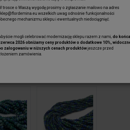
koncentrację i odporność organizmu, jak i bierze
azuryt kamień ma również wspierać leczenie sch
W trosce o Waszą wygodę prosimy o zgłaszanie mailowo na adres
sklep@flordemina.eu wszelkich uwag odnośnie funkcjonalności
nadciśnienia tętniczego. Uznaje się też, że ten 
obecnego mechanizmu sklepu i ewentualnych niedociągnięć.
stresem, zmniejsza objawy padaczki, jak i pozost
inne znaczenie, gdyż otwiera umysł na nowe insp
niekorzystnymi czynnikami zewnętrznymi.
Abyście mogli celebrować modernizację sklepu razem z nami,
do końc
czerwca 2026 obniżamy ceny produktów o dodatkowe 10%, widoczn
Nasz sklep oferuje najwyższej jakości kamienie d
po zalogowaniu w niższych cenach produktów
jeszcze przed
kształtach (oponka, słupek, kulka). Naturalny ka
złożeniem zamówienia.
się do tworzenia wyjątkowej biżuterii: naszyjnik