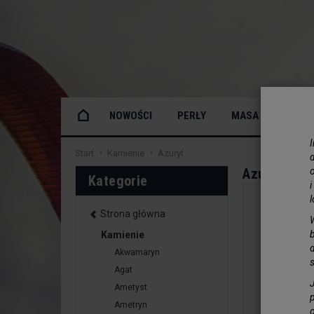
NOWOŚCI
PERŁY
MASA PERŁOWA
Start
Kamienie
Azuryt
Azuryt
o
Kategorie
Strona główna
Kamienie
Akwamaryn
Agat
Ametyst
Ametryn