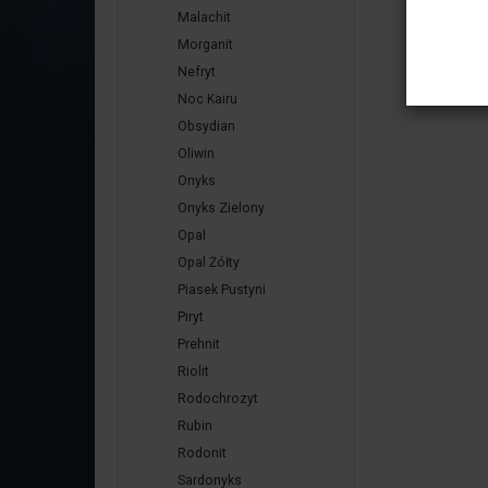
Malachit
Morganit
Nefryt
Noc Kairu
Obsydian
Oliwin
Onyks
Onyks Zielony
Opal
Opal Żółty
Piasek Pustyni
Piryt
Prehnit
Riolit
Rodochrozyt
Rubin
Rodonit
Sardonyks