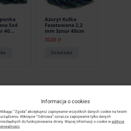
Oponka
Azuryt Kulka
ana 5x4
Fasetowana 2,2
 40...
mm Sznur 40cm
30,00 zł
yka
Do koszyka
Informacja o cookies
Klikając “Zgoda” akceptujesz zapisywanie wszystkich danych cookie na twoim
urządzeniu. Kliknięcie “Odmowa” oznacza zapisywanie tylko danych
niezbędnych do funkcjonowania strony. Więcej informacji o cookie w
polityce
prywatności
.