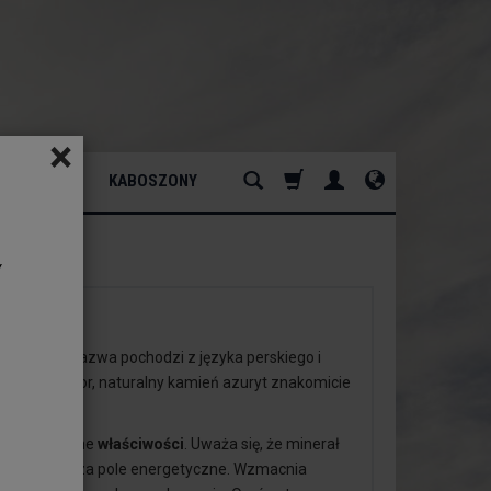
×
ATURALNY
KABOSZONY
y
uterii
ztału. Jego nazwa pochodzi z języka perskiego i
ensywny kolor, naturalny kamień azuryt znakomicie
swoje unikalne
właściwości
. Uważa się, że minerał
raz oczyszcza pole energetyczne. Wzmacnia