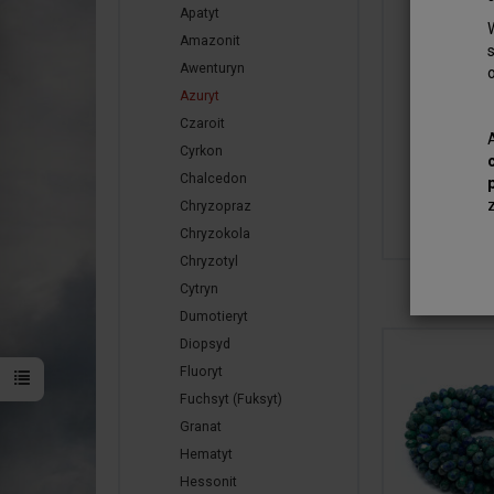
Apatyt
Amazonit
Awenturyn
Azuryt
Czaroit
Cyrkon
Chalcedon
Chryzopraz
Chryzokola
Chryzotyl
Cytryn
Dumotieryt
Diopsyd
Fluoryt
Fuchsyt (Fuksyt)
Granat
Hematyt
Hessonit