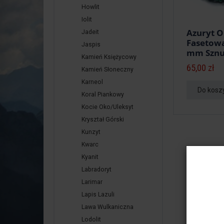
Howlit
Iolit
Azuryt 
Jadeit
Fasetow
Jaspis
mm Sznur
Kamień Księżycowy
65,00 zł
Kamień Słoneczny
Karneol
Do kosz
Koral Piankowy
Kocie Oko/Uleksyt
Kryształ Górski
Kunzyt
Kwarc
Kyanit
Labradoryt
Larimar
Lapis Lazuli
Lawa Wulkaniczna
Lodolit