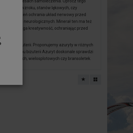
 udział w procesach samoleczenia. Oprócz tego
orzeń i wad wzroku, stanów lękowych, czy
wyjątkowy kamień ochrania układ nerwowy przed
ałych chorób neurologicznych. Minerał ten ma też
iracje, wzmaga kreatywność, ochraniając przed
a
e
o wyrobu biżuterii. Proponujemy azuryty w różnych
mień do wyrobu biżuterii Azuryt doskonale sprawdzi
ów pojedynczych, wielosplotowych czy bransoletek.