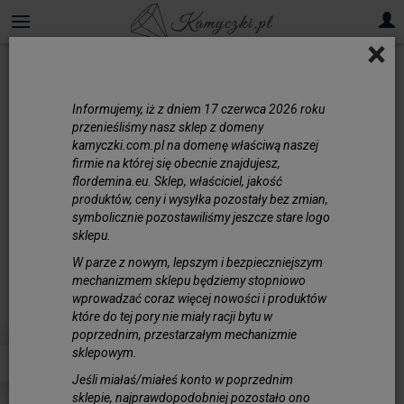
×
Turkmenit
Informujemy, iż z dniem 17 czerwca 2026 roku
Turkmenit kamień
przenieśliśmy nasz sklep z domeny
ozdobny
kamyczki.com.pl na domenę właściwą naszej
firmie na której się obecnie znajdujesz,
Turkmenit to stosunkowo mało znany
flordemina.eu. Sklep, właściciel, jakość
minerał, który w niektórych przypadkach
produktów, ceny i wysyłka pozostały bez zmian,
symbolicznie pozostawiliśmy jeszcze stare logo
jest mylnie utożsamiany z turkusem ze
sklepu.
względu na podobieństwa w barwie i
wyglądzie. Prawdziwy turkmenit jest rzadki,
W parze z nowym, lepszym i bezpieczniejszym
mechanizmem sklepu będziemy stopniowo
a co za tym idzie - bardzo ceniony przez
wprowadzać coraz więcej nowości i produktów
kolekcjonerów i miłośników eleganckiej
które do tej pory nie miały racji bytu w
biżuterii. Turkmenit swoją nazwę
poprzednim, przestarzałym mechanizmie
zawdzięcza Turkmenistanowi, gdzie
sklepowym.
odkryto niektóre jego złoża. Czasami jego
Jeśli miałaś/miałeś konto w poprzednim
nazwy mylnie używa się do określenia
sklepie, najprawdopodobniej pozostało ono