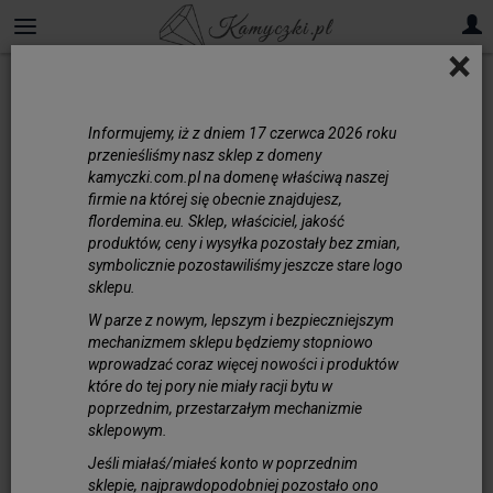
×
Zapięcia komplety
Informujemy, iż z dniem 17 czerwca 2026 roku
przenieśliśmy nasz sklep z domeny
kamyczki.com.pl na domenę właściwą naszej
firmie na której się obecnie znajdujesz,
flordemina.eu. Sklep, właściciel, jakość
produktów, ceny i wysyłka pozostały bez zmian,
symbolicznie pozostawiliśmy jeszcze stare logo
sklepu.
W parze z nowym, lepszym i bezpieczniejszym
mechanizmem sklepu będziemy stopniowo
wprowadzać coraz więcej nowości i produktów
które do tej pory nie miały racji bytu w
poprzednim, przestarzałym mechanizmie
sklepowym.
Zapięcie Karabińczyk Komplet 10mm Złoto ...
Jeśli miałaś/miałeś konto w poprzednim
8,00 zł
sklepie, najprawdopodobniej pozostało ono