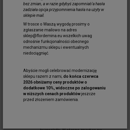
akwamarynu.
bez zmian, a w razie gdybyś zapomniał/a hasła
zadziała opcja przypomnienia hasła na użyty w
Kamienie szlachetne akwamaryn są
sklepie mail.
odmianą berylu, minerału, który występuje
w różnych kolorach – od zieleni po błękit. Im
W trosce o Waszą wygodę prosimy o
intensywniejszy kolor kamienia, tym wyższa
zgłaszanie mailowo na adres
sklep@flordemina.eu wszelkich uwag
jego wartość. Beryl występuje w różnych
odnośnie funkcjonalności obecnego
częściach świata, m.in. w Brazylii,
mechanizmu sklepu i ewentualnych
Pakistanie, na Madagaskarze czy w Rosji.
niedociągnięć.
To, co wyróżnia akwamaryn na tle innych
kamieni szlachetnych, to jego krystaliczna
czystość oraz zdolność do zachowywania
Abyście mogli celebrować modernizację
sklepu razem z nami,
do końca czerwca
intensywności barwy nawet w dużych
2026 obniżamy ceny produktów o
rozmiarach. Ten wyjątkowy kamień
dodatkowe 10%, widoczne po zalogowaniu
szlachetny, mimo swojej delikatnej barwy,
w niższych cenach produktów
jeszcze
charakteryzuje się dużą twardością (7,5-8 w
przed złożeniem zamówienia.
skali Mohsa), co sprawia, że jest odporny na
zarysowania i uszkodzenia. Jest więc
doskonałym wyborem na biżuterię
codzienną – pierścionki, naszyjniki czy