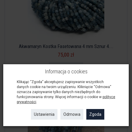
Akwamaryn Kostka Fasetowana 4 mm Sznur 4...
75,00 zł
Do koszyka
Informacja o cookies
Klikając “Zgoda” akceptujesz zapisywanie wszystkich
danych cookie na twoim urządzeniu. Kliknięcie “Odmowa”
oznacza zapisywanie tylko danych niezbędnych do
funkcjonowania strony. Więcej informacji o cookie w
polityce
prywatności
.
Ustawienia
Odmowa
Zgoda