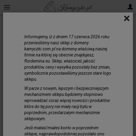
×
Akwamaryn
Informujemy, iż z dniem 17 czerwca 2026 roku
Kamienie - Akwamaryn
przenieśliśmy nasz sklep z domeny
kamyczki.com.pl na domenę właściwą naszej
Akwamaryn jest jednym z najbardziej
firmie na której się obecnie znajdujesz,
cenionych kamieni szlachetnych na świecie.
flordemina.eu. Sklep, właściciel, jakość
Jego nazwa wywodzi się z łacińskich słów
produktów, ceny i wysyłka pozostały bez zmian,
symbolicznie pozostawiliśmy jeszcze stare logo
aqua (woda) i marina (morze), co doskonale
sklepu.
oddaje jego charakterystyczną, delikatnie
niebieską barwę przypominającą
W parze z nowym, lepszym i bezpieczniejszym
przejrzystą wodę morską. Kamień ten
mechanizmem sklepu będziemy stopniowo
wprowadzać coraz więcej nowości i produktów
cieszy się ogromną popularnością zarówno
które do tej pory nie miały racji bytu w
w jubilerstwie, jak i w świecie ezoteryki,
poprzednim, przestarzałym mechanizmie
gdzie przypisuje mu się właściwości
sklepowym.
ochronne i uzdrawiające. W naszym sklepie
Jeśli miałaś/miałeś konto w poprzednim
znajdziesz szeroki wybór półproduktów z
sklepie, najprawdopodobniej pozostało ono