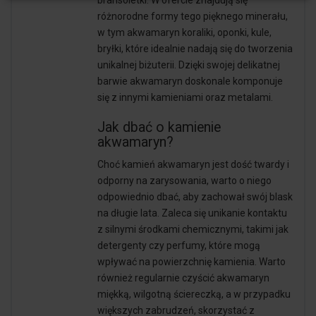
bransoletki. W ofercie znajdują się
różnorodne formy tego pięknego minerału,
w tym akwamaryn koraliki, oponki, kule,
bryłki, które idealnie nadają się do tworzenia
unikalnej biżuterii. Dzięki swojej delikatnej
barwie akwamaryn doskonale komponuje
się z innymi kamieniami oraz metalami.
Jak dbać o kamienie
akwamaryn?
Choć kamień akwamaryn jest dość twardy i
odporny na zarysowania, warto o niego
odpowiednio dbać, aby zachował swój blask
na długie lata. Zaleca się unikanie kontaktu
z silnymi środkami chemicznymi, takimi jak
detergenty czy perfumy, które mogą
wpływać na powierzchnię kamienia. Warto
również regularnie czyścić akwamaryn
miękką, wilgotną ściereczką, a w przypadku
większych zabrudzeń, skorzystać z