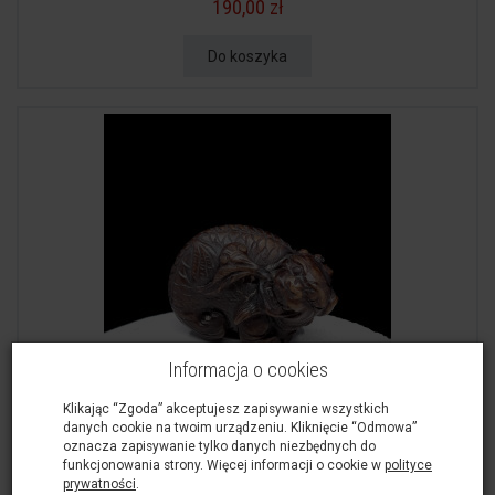
190,00 zł
Do koszyka
Informacja o cookies
Klikając “Zgoda” akceptujesz zapisywanie wszystkich
Rzeźba, Uroborus, 37/52/33 mm
danych cookie na twoim urządzeniu. Kliknięcie “Odmowa”
oznacza zapisywanie tylko danych niezbędnych do
290,00 zł
funkcjonowania strony. Więcej informacji o cookie w
polityce
prywatności
.