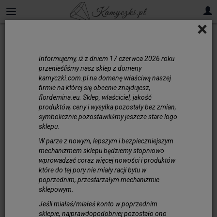
×
Feng Shui
Informujemy, iż z dniem 17 czerwca 2026 roku
Piramidki
przenieśliśmy nasz sklep z domeny
kamyczki.com.pl na domenę właściwą naszej
firmie na której się obecnie znajdujesz,
Odpromienniki
flordemina.eu. Sklep, właściciel, jakość
produktów, ceny i wysyłka pozostały bez zmian,
symbolicznie pozostawiliśmy jeszcze stare logo
sklepu.
Rzeźby
W parze z nowym, lepszym i bezpieczniejszym
mechanizmem sklepu będziemy stopniowo
wprowadzać coraz więcej nowości i produktów
Amulety i Talizmany
które do tej pory nie miały racji bytu w
poprzednim, przestarzałym mechanizmie
sklepowym.
Jeśli miałaś/miałeś konto w poprzednim
sklepie, najprawdopodobniej pozostało ono