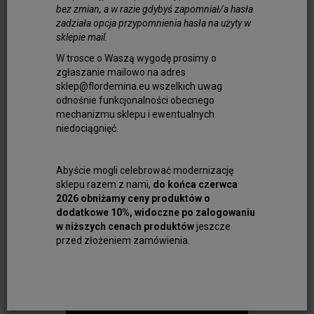
bez zmian, a w razie gdybyś zapomniał/a hasła
zadziała opcja przypomnienia hasła na użyty w
sklepie mail.
W trosce o Waszą wygodę prosimy o
zgłaszanie mailowo na adres
sklep@flordemina.eu wszelkich uwag
odnośnie funkcjonalności obecnego
mechanizmu sklepu i ewentualnych
niedociągnięć.
Abyście mogli celebrować modernizację
sklepu razem z nami,
do końca czerwca
Berło Ruyi Jadeit
2026 obniżamy ceny produktów o
dodatkowe 10%, widoczne po zalogowaniu
150,00 zł
w niższych cenach produktów
jeszcze
przed złożeniem zamówienia.
Do koszyka