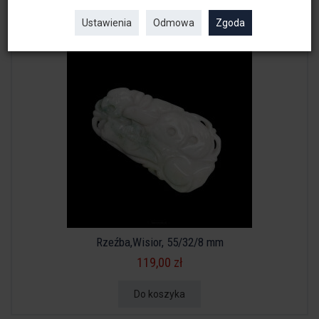
Do koszyka
Ustawienia
Odmowa
Zgoda
Rzeźba,Wisior, 55/32/8 mm
119,00 zł
Do koszyka