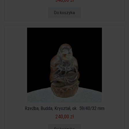
Do koszyka
Rzeźba, Budda, Kryształ, ok. 59/40/32 mm
240,00 zł