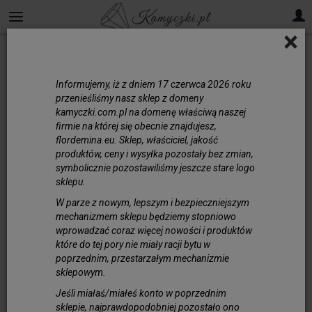
×
Oponki
Informujemy, iż z dniem 17 czerwca 2026 roku
przenieśliśmy nasz sklep z domeny
kamyczki.com.pl na domenę właściwą naszej
firmie na której się obecnie znajdujesz,
flordemina.eu. Sklep, właściciel, jakość
produktów, ceny i wysyłka pozostały bez zmian,
symbolicznie pozostawiliśmy jeszcze stare logo
sklepu.
W parze z nowym, lepszym i bezpieczniejszym
mechanizmem sklepu będziemy stopniowo
wprowadzać coraz więcej nowości i produktów
które do tej pory nie miały racji bytu w
poprzednim, przestarzałym mechanizmie
sklepowym.
Koral Pomarańczowy Oponka 5x3 mm Plaster
Jeśli miałaś/miałeś konto w poprzednim
56,00 zł
sklepie, najprawdopodobniej pozostało ono