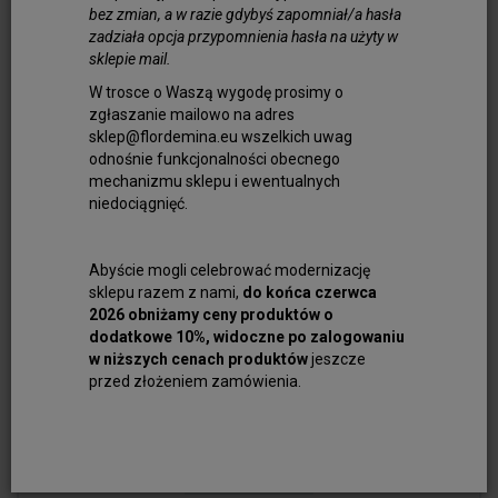
bez zmian, a w razie gdybyś zapomniał/a hasła
Do koszyka
zadziała opcja przypomnienia hasła na użyty w
sklepie mail.
W trosce o Waszą wygodę prosimy o
zgłaszanie mailowo na adres
sklep@flordemina.eu wszelkich uwag
odnośnie funkcjonalności obecnego
mechanizmu sklepu i ewentualnych
niedociągnięć.
Abyście mogli celebrować modernizację
sklepu razem z nami,
do końca czerwca
2026 obniżamy ceny produktów o
dodatkowe 10%, widoczne po zalogowaniu
w niższych cenach produktów
jeszcze
przed złożeniem zamówienia.
Koral Pomarańczowy Oponka 7x5 mm Plaster
90,00 zł
Do koszyka