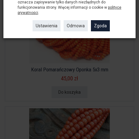
oznacza zapisywanie tylko danych niezbędnych do
funkcjonowania strony. Więcej informacji o cookie w
polityce
prywatności
.
Ustawienia
Odmowa
Zgoda
Koral Pomarańczowy Oponka 5x3 mm
45,00 zł
Do koszyka