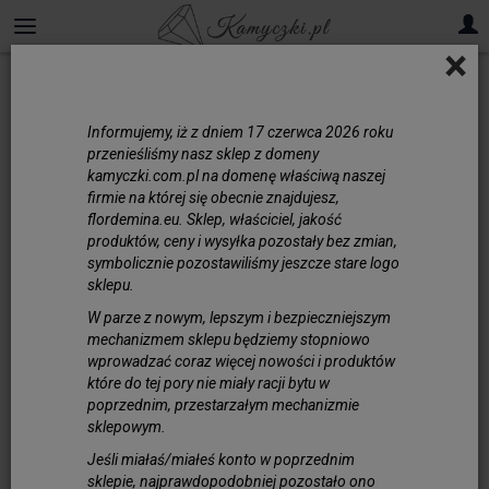
×
Kaboszony Syntetyki
Informujemy, iż z dniem 17 czerwca 2026 roku
przenieśliśmy nasz sklep z domeny
kamyczki.com.pl na domenę właściwą naszej
firmie na której się obecnie znajdujesz,
flordemina.eu. Sklep, właściciel, jakość
produktów, ceny i wysyłka pozostały bez zmian,
symbolicznie pozostawiliśmy jeszcze stare logo
sklepu.
W parze z nowym, lepszym i bezpieczniejszym
mechanizmem sklepu będziemy stopniowo
wprowadzać coraz więcej nowości i produktów
które do tej pory nie miały racji bytu w
poprzednim, przestarzałym mechanizmie
sklepowym.
Kaboszon Preciosa Opal Biały Kwadratowy ...
Jeśli miałaś/miałeś konto w poprzednim
4,00 zł
sklepie, najprawdopodobniej pozostało ono