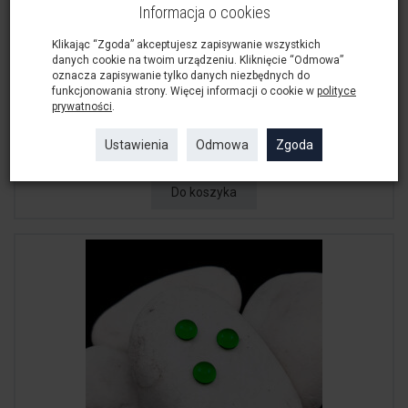
Informacja o cookies
Klikając “Zgoda” akceptujesz zapisywanie wszystkich
danych cookie na twoim urządzeniu. Kliknięcie “Odmowa”
oznacza zapisywanie tylko danych niezbędnych do
funkcjonowania strony. Więcej informacji o cookie w
polityce
prywatności
.
Kaboszon Preciosa Żółty Okrągły 8 mm
Ustawienia
Odmowa
Zgoda
3,00 zł
Do koszyka