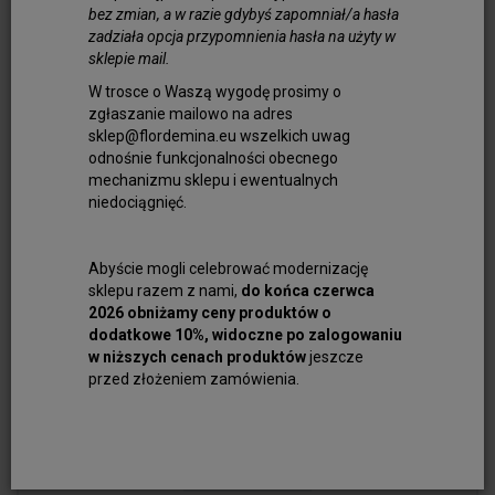
bez zmian, a w razie gdybyś zapomniał/a hasła
Do koszyka
zadziała opcja przypomnienia hasła na użyty w
sklepie mail.
W trosce o Waszą wygodę prosimy o
zgłaszanie mailowo na adres
sklep@flordemina.eu wszelkich uwag
odnośnie funkcjonalności obecnego
mechanizmu sklepu i ewentualnych
niedociągnięć.
Abyście mogli celebrować modernizację
sklepu razem z nami,
do końca czerwca
2026 obniżamy ceny produktów o
dodatkowe 10%, widoczne po zalogowaniu
w niższych cenach produktów
jeszcze
przed złożeniem zamówienia.
Kaboszon Preciosa Biały Kwadratowy 8 mm
3,00 zł
Do koszyka