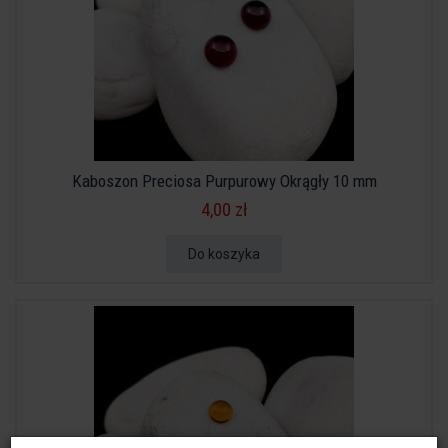
Kaboszon Preciosa Purpurowy Okrągły 10 mm
4,00 zł
Do koszyka