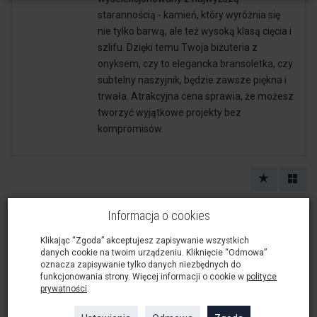
starannością - kamień, który wyróżnia się
nie tylko barwą, ale też wysoką klasą cięcia i
szlifu. Dzięki temu Twoja biżuteria z
onyksem, czy to elegancka bransoletka, czy
subtelny naszyjnik, będzie zawsze piękna i
trwała. Atrakcyjna cena sprawia, że możesz
tworzyć wyjątkowe projekty bez
kompromisów.
Informacja o cookies
Klikając “Zgoda” akceptujesz zapisywanie wszystkich
danych cookie na twoim urządzeniu. Kliknięcie “Odmowa”
oznacza zapisywanie tylko danych niezbędnych do
funkcjonowania strony. Więcej informacji o cookie w
polityce
prywatności
.