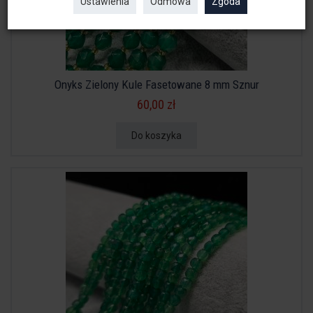
Ustawienia
Odmowa
Zgoda
Onyks Zielony Kule Fasetowane 8 mm Sznur
60,00 zł
Do koszyka