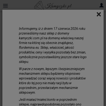
×
Onyks Zielony
Informujemy, iż z dniem 17 czerwca 2026 roku
Onyks zielony – kamień do
przenieśliśmy nasz sklep z domeny
tworzenia biżuterii
kamyczki.com.pl na domenę właściwą naszej
firmie na której się obecnie znajdujesz,
Kamień onyks zielony to nie tylko efektowny
flordemina.eu. Sklep, właściciel, jakość
minerał, ale przede wszystkim symbol
produktów, ceny i wysyłka pozostały bez zmian,
symbolicznie pozostawiliśmy jeszcze stare logo
wewnętrznej siły i harmonii. Jest od wieków
sklepu.
ceniony za właściwości wspierające
emocjonalną równowagę, wyciszenie oraz
W parze z nowym, lepszym i bezpieczniejszym
mechanizmem sklepu będziemy stopniowo
zwiększenie koncentracji, dlatego zyskał
wprowadzać coraz więcej nowości i produktów
szczególne miejsce w świecie naturalnej
które do tej pory nie miały racji bytu w
biżuterii. Wybierając onyks, otaczasz się
poprzednim, przestarzałym mechanizmie
energią, która wzmacnia, koi i inspiruje.
sklepowym.
Onyks zielony w kształcie kostki
Jeśli miałaś/miałeś konto w poprzednim
fasetowanej, monety lub kuli to wyjątkowy
sklepie, najprawdopodobniej pozostało ono