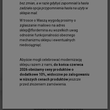
materiał dla wszystkich, którzy tworzą
bez zmian, a w razie gdybyś zapomniał/a hasła
zadziała opcja przypomnienia hasła na użyty w
biżuterię z duszą. Zachwyca intensywną,
sklepie mail.
głęboką zielenią i eleganckim, szklistym
połyskiem, uzyskanym dzięki precyzyjnemu
W trosce o Waszą wygodę prosimy o
zgłaszanie mailowo na adres
szlifowi. Jest doskonałym wyborem dla
sklep@flordemina.eu wszelkich uwag
osób poszukujących surowca trwałego i
odnośnie funkcjonalności obecnego
niezwykle estetycznego.
mechanizmu sklepu i ewentualnych
Każdy element - zarówno onyks w formie
niedociągnięć.
kostki, jak i okrągłej monety - świetnie
sprawdza się w tworzeniu biżuterii. Dzięki
Abyście mogli celebrować modernizację
standardowemu nawiertowi i długości
sklepu razem z nami,
do końca czerwca
sznura ok. 26 cm kamień nadaje się do
2026 obniżamy ceny produktów o
tworzenia zarówno delikatnych
dodatkowe 10%, widoczne po zalogowaniu
naszyjników, jak i modnych, wielorzędowych
w niższych cenach produktów
jeszcze
przed złożeniem zamówienia.
bransoletek. Możesz go nawlekać na nić
jedwabną, kordonek lub klasyczną strunę
jubilerską - to Ty decydujesz o stylu i formie.
Nasz sklep oferuje onyks zielony
wyselekcjonowany z najwyższą