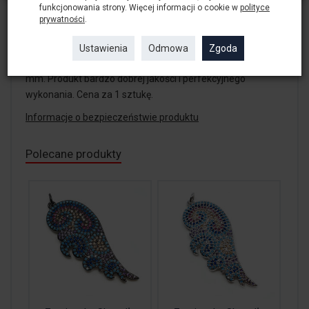
wykonania. Cena za 1 sztukę.
funkcjonowania strony. Więcej informacji o cookie w
polityce
prywatności
.
Zawieszka Owad Biedronka wykonana ze stali czernionej
Ustawienia
Odmowa
Zgoda
inkrustowanej Cyrkoniami. Rozmiar zawieszki to 24x30
mm. Produkt bardzo dobrej jakości i perfekcyjnego
wykonania. Cena za 1 sztukę.
Informacje o bezpieczeństwie produktu
Polecane produkty