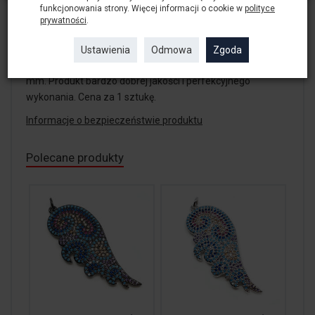
wykonania. Cena za 1 sztukę.
funkcjonowania strony. Więcej informacji o cookie w
polityce
prywatności
.
Zawieszka Owad Chrząszcz wykonana ze stali
Ustawienia
Odmowa
Zgoda
inkrustowanej Cyrkoniami. Rozmiar zawieszki to 34x18
mm. Produkt bardzo dobrej jakości i perfekcyjnego
wykonania. Cena za 1 sztukę.
Informacje o bezpieczeństwie produktu
Polecane produkty