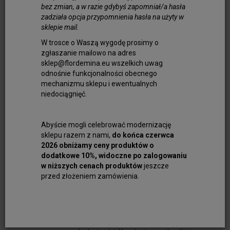
sklepie doskonale sprawdza się w
bez zmian, a w razie gdybyś zapomniał/a hasła
zadziała opcja przypomnienia hasła na użyty w
projektach naszyjników - zarówno
sklepie mail.
pojedynczych, jak i wielosplotowych. Równie
dobrze prezentuje się w modnych
W trosce o Waszą wygodę prosimy o
zgłaszanie mailowo na adres
bransoletkach jedno- i wielorzędowych,
sklep@flordemina.eu wszelkich uwag
które mogą być wykonywane na nici
odnośnie funkcjonalności obecnego
jedwabnej, kordonku lub strunie jubilerskiej.
mechanizmu sklepu i ewentualnych
Dzięki swojej różnorodności tanzanit
niedociągnięć.
umożliwia tworzenie delikatnych,
subtelnych wzorów, jak również bardziej
wyrazistych projektów.
Abyście mogli celebrować modernizację
sklepu razem z nami,
do końca czerwca
Różne kształty kamienia o
2026 obniżamy ceny produktów o
wyjątkowym blasku
dodatkowe 10%, widoczne po zalogowaniu
w niższych cenach produktów
jeszcze
Dla jubilerów i rzemieślników tanzanit
przed złożeniem zamówienia.
stanowi materiał o wszechstronnym
zastosowaniu. Biżuteria z tanzanitem - na
przykład kolczyki lub wisiory z kamieniami
w formie monet i kulek - nabiera blasku i