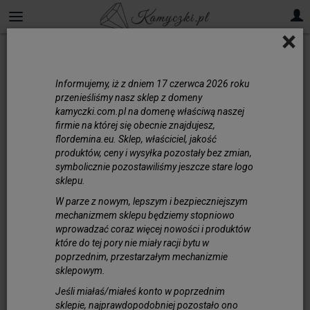
×
Tanzanit
Informujemy, iż z dniem 17 czerwca 2026 roku
T
anzanit kamień
do
przenieśliśmy nasz sklep z domeny
tworzenia biżuterii
kamyczki.com.pl na domenę właściwą naszej
firmie na której się obecnie znajdujesz,
Tanzanit to wyjątkowy kamień szlachetny,
flordemina.eu. Sklep, właściciel, jakość
ceniony przez jubilerów i miłośników
produktów, ceny i wysyłka pozostały bez zmian,
symbolicznie pozostawiliśmy jeszcze stare logo
biżuterii na całym świecie. Wyróżnia się
sklepu.
intensywną, głęboką barwą - od błękitu po
fiolety, która w zależności od kąta padania
W parze z nowym, lepszym i bezpieczniejszym
mechanizmem sklepu będziemy stopniowo
światła ujawnia subtelne zmiany odcieni. W
wprowadzać coraz więcej nowości i produktów
naszej ofercie znajdziesz wysokiej jakości
które do tej pory nie miały racji bytu w
tanzanit w różnorodnych kształtach. Jego
poprzednim, przestarzałym mechanizmie
właściwości pozwalają na tworzenie
sklepowym.
unikatowych projektów biżuteryjnych.
Jeśli miałaś/miałeś konto w poprzednim
Tanzanit kamień dostępny w naszym
sklepie, najprawdopodobniej pozostało ono