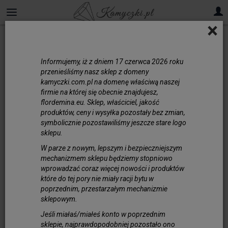
×
Rubin
Informujemy, iż z dniem 17 czerwca 2026 roku
Rubin – kamień do
przenieśliśmy nasz sklep z domeny
biżuterii
kamyczki.com.pl na domenę właściwą naszej
firmie na której się obecnie znajdujesz,
Cenią sobie Państwo szlachetne minerały,
flordemina.eu. Sklep, właściciel, jakość
które wyróżnia jedyny i niepowtarzalny
produktów, ceny i wysyłka pozostały bez zmian,
symbolicznie pozostawiliśmy jeszcze stare logo
kolor? Rubin jest jednym z nich i co
sklepu.
najważniejsze - mamy go w swojej ofercie
w postaci kul, oponek oraz kostki.
W parze z nowym, lepszym i bezpieczniejszym
mechanizmem sklepu będziemy stopniowo
Rubin to kamień szlachetny, który pod
wprowadzać coraz więcej nowości i produktów
względem chemicznym zalicza się do grupy
które do tej pory nie miały racji bytu w
korundów. Wyróżnia się on intensywnym,
poprzednim, przestarzałym mechanizmie
czerwonym kolorem, który jest skutkiem
sklepowym.
obecności dużej zawartości chromu.
Jeśli miałaś/miałeś konto w poprzednim
sklepie, najprawdopodobniej pozostało ono
Zanim powstaje z rubinu wyjątkowa