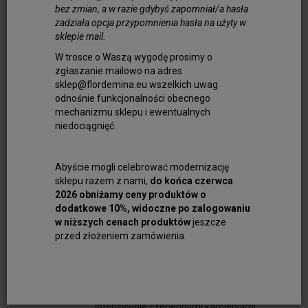
bez zmian, a w razie gdybyś zapomniał/a hasła
biżuteria, musi on powstać w wyniku
zadziała opcja przypomnienia hasła na użyty w
krystalizacji magmy - zwłaszcza w
sklepie mail.
środowisku skał metamorficznych oraz
W trosce o Waszą wygodę prosimy o
magmowych. Dlaczego warto zaopatrzyć
zgłaszanie mailowo na adres
się w rubin? Kamień ten należy do grona
sklep@flordemina.eu wszelkich uwag
rzadko spotykanych minerałów, co w
odnośnie funkcjonalności obecnego
znacznym stopniu podnosi jego wartość (w
mechanizmu sklepu i ewentualnych
tym kolekcjonerską). Wyróżnia się on dość
niedociągnięć.
dużą twardością, którą określa się na 9 w
skali Mohsa. Różne odcienie, począwszy od
Abyście mogli celebrować modernizację
jasnego różu, aż po głęboki karmin, to
sklepu razem z nami,
do końca czerwca
cecha, która wyróżnia rubin. Kamień ten
2026 obniżamy ceny produktów o
charakteryzuje się też odpornością na
dodatkowe 10%, widoczne po zalogowaniu
zarysowania, dzięki której jego naturalny i
w niższych cenach produktów
jeszcze
przed złożeniem zamówienia.
piękny wygląd pozostanie z Państwem na
bardzo długo.
Zastosowanie rubinu jest bardzo szerokie.
Jeśli widzą Państwo np. pierścionek z
intensywnie czerwonymi kamieniami