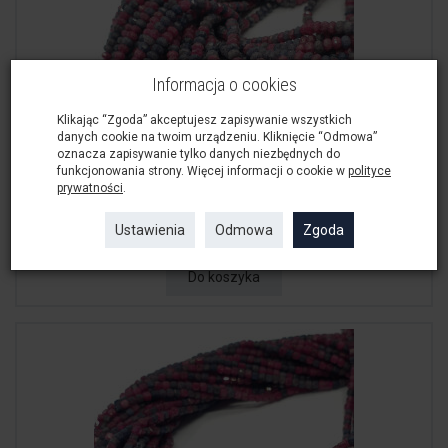
Informacja o cookies
Klikając “Zgoda” akceptujesz zapisywanie wszystkich
danych cookie na twoim urządzeniu. Kliknięcie “Odmowa”
oznacza zapisywanie tylko danych niezbędnych do
funkcjonowania strony. Więcej informacji o cookie w
polityce
prywatności
.
Szafir Rubin Oponka Fasetowana 4x3,5 mm ...
49,00 zł
Ustawienia
Odmowa
Zgoda
Do koszyka