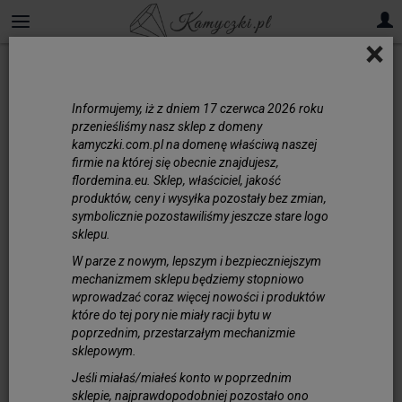
×
Kuleczki 7-12 mm
Informujemy, iż z dniem 17 czerwca 2026 roku
przenieśliśmy nasz sklep z domeny
kamyczki.com.pl na domenę właściwą naszej
firmie na której się obecnie znajdujesz,
flordemina.eu. Sklep, właściciel, jakość
produktów, ceny i wysyłka pozostały bez zmian,
symbolicznie pozostawiliśmy jeszcze stare logo
sklepu.
W parze z nowym, lepszym i bezpieczniejszym
mechanizmem sklepu będziemy stopniowo
wprowadzać coraz więcej nowości i produktów
które do tej pory nie miały racji bytu w
poprzednim, przestarzałym mechanizmie
sklepowym.
Morganit Kule Fasetowane 6 mm
Jeśli miałaś/miałeś konto w poprzednim
90,00 zł
sklepie, najprawdopodobniej pozostało ono