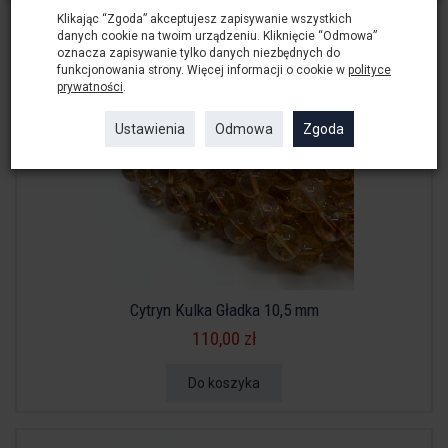
Klikając “Zgoda” akceptujesz zapisywanie wszystkich
danych cookie na twoim urządzeniu. Kliknięcie “Odmowa”
oznacza zapisywanie tylko danych niezbędnych do
funkcjonowania strony. Więcej informacji o cookie w
polityce
prywatności
.
Ustawienia
Odmowa
Zgoda
Cytryn Kulka Gładka 10,5 mm
110,00 zł
Do koszyka