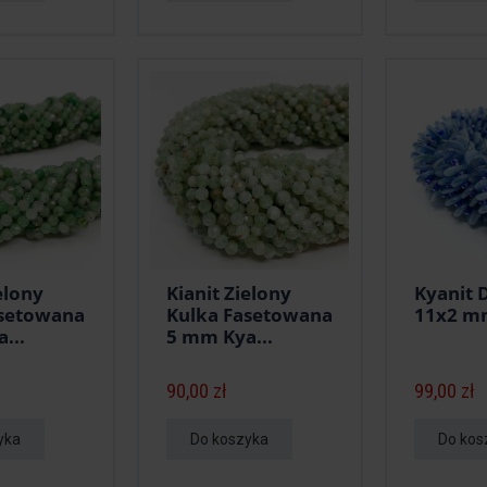
elony
Kianit Zielony
Kyanit 
asetowana
Kulka Fasetowana
11x2 mm
...
5 mm Kya...
90,00 zł
99,00 zł
yka
Do koszyka
Do kos