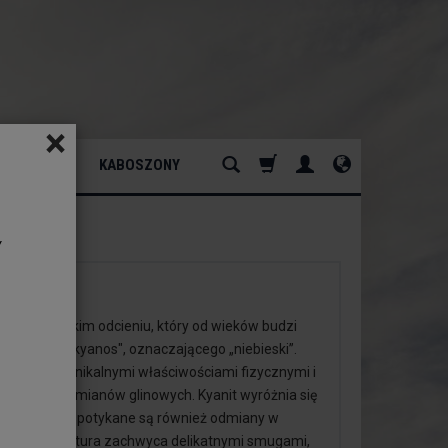
×
ATURALNY
KABOSZONY
y
uterii
cym, niebieskim odcieniu, który od wieków budzi
ego słowa "kyanos", oznaczającego „niebieski”.
yróżnia się unikalnymi właściwościami fizycznymi i
z grupy krzemianów glinowych. Kyanit wyróżnia się
ieskim, choć spotykane są również odmiany w
m. Jego struktura zachwyca delikatnymi smugami,