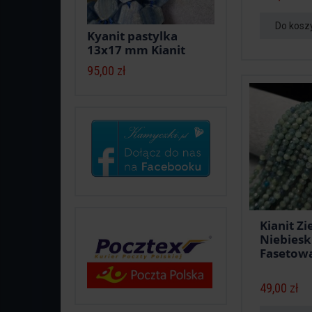
Do kosz
Kyanit pastylka
13x17 mm Kianit
95,00 zł
Kianit Zi
Niebiesk
Fasetowa
49,00 zł