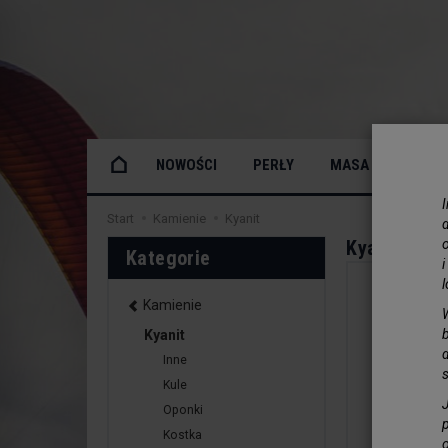
NOWOŚCI
PERŁY
MASA PERŁOWA
Start
Kamienie
Kyanit
Kyanit
o
Kategorie
Kamienie
Kyanit
Inne
Kule
Oponki
Kostka