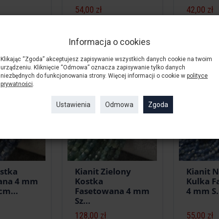
54,00 zł
42,00 zł
yka
Do koszyka
Do kos
Informacja o cookies
Klikając “Zgoda” akceptujesz zapisywanie wszystkich danych cookie na twoim
urządzeniu. Kliknięcie “Odmowa” oznacza zapisywanie tylko danych
niezbędnych do funkcjonowania strony. Więcej informacji o cookie w
polityce
prywatności
.
Ustawienia
Odmowa
Zgoda
ostka
Kianit Zielony
Kianit N
ana 4 mm
Kostka
Kulka F
cm...
Fasetowana 4 mm
4 mm S.
Sz...
128,00 zł
55,00 zł