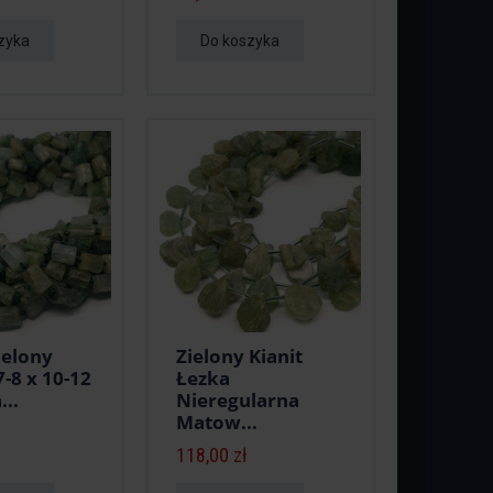
zyka
Do koszyka
ielony
Zielony Kianit
-8 x 10-12
Łezka
..
Nieregularna
Matow...
118,00 zł