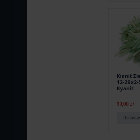
Kianit Zi
12-29x2
Kyanit
99,00 zł
Do kosz