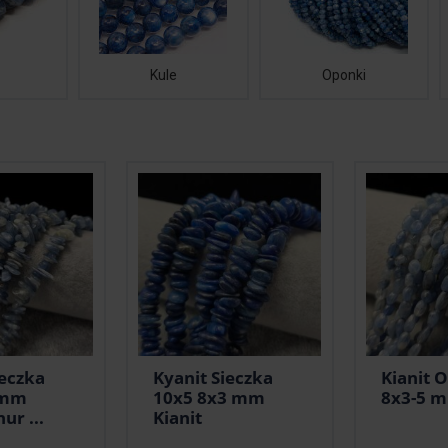
Kule
Oponki
ieczka
Kyanit Sieczka
Kianit O
 mm
10x5 8x3 mm
8x3-5 m
ur ...
Kianit