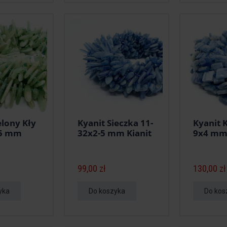
elony Kły
Kyanit Sieczka 11-
Kyanit 
-5 mm
32x2-5 mm Kianit
9x4 mm 
99,00 zł
130,00 zł
yka
Do koszyka
Do kos