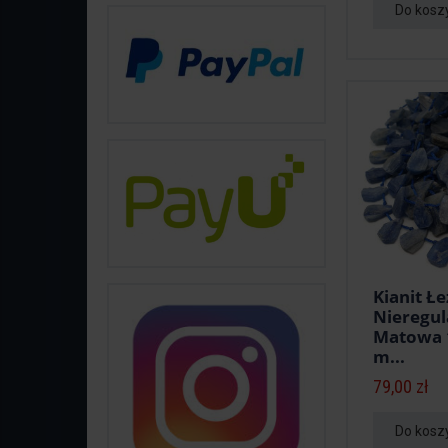
Do kosz
Kianit Ł
Nieregul
Matowa 
m...
79,00 zł
Do kosz