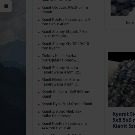
Kianit Otoczak 9-8x3-5 mm
Kyanit
Kianit Kostka Fasetowana 4
Inne
mm Sznur 40cm...
Kianit Zielony Słupek 7-8 x
10-12 mm Kya...
Kianit Zielony Kły 12-29x2-5
mm Kyanit
Zielony Kianit Łezka
Nieregularna Matow...
Kianit Zielony Kostka
Fasetowana 4 mm Sz...
Kianit Niebieski Kulka
Fasetowana 3 mm S...
Kyanit Sieczka 10x5 8x3 mm
Kianit
Kyanit Dysk 8-11x2 mm Kianit
Kianit Zielono Niebieski
Kyanit S
Kulka Fasetowan...
5x8 5x9
Kianit Kostka Fasetowana
Kianit Szn
4x4 mm Sznur 40...