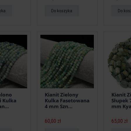
yka
Do koszyka
Do kos
elono
Kianit Zielony
Kianit Z
i Kulka
Kulka Fasetowana
Słupek 7
n...
4 mm Szn...
mm Kya.
60,00 zł
65,00 zł