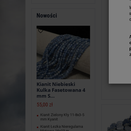
Nowości
Kianit Niebieski
Kulka Fasetowana 4
mm S...
55,00 zł
Kianit Zielony Kły 11-8x3-5
mm Kyanit
Kianit Łezka Nieregularna
Matowa 16x13 m...