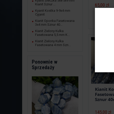
Kyanit Sieczka 5x8 5x9 mm
65,00 zł
Kianit Sznur ...
Kyanit Kostka 9-9x4 mm
Cyjanit
Do kosz
Kianit Oponka Fasetowana
3x4 mm Sznur 40...
Kianit Zielony Kulka
Fasetowana 5,5 mm K...
Kianit Zielony Kulka
Fasetowana 4 mm Szn...
Ponownie w
Sprzedaży
Kianit K
Fasetow
Sznur 40
145,00 zł