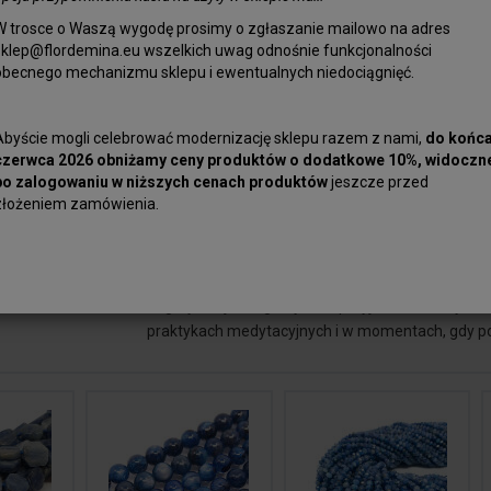
które dają niepowtarzalny wygląd. Co więcej, kya
W trosce o Waszą wygodę prosimy o zgłaszanie mailowo na adres
twardością. Po odpowiednim oszlifowaniu kamień
sklep@flordemina.eu wszelkich uwag odnośnie funkcjonalności
dzięki czemu doskonale prezentuje się biżuteria 
obecnego mechanizmu sklepu i ewentualnych niedociągnięć.
oryginalnych amuletów czy dekoracyjnych ozdób i
Z tym kamieniem pięknie prezentuje się także biżu
Abyście mogli celebrować modernizację sklepu razem z nami,
do końc
Nasz sklep proponuje kyanit, który jest ceniony 
czerwca 2026 obniżamy ceny produktów o dodatkowe 10%, widoczn
dzięki którym uchodzi za kamień harmonii i równ
po zalogowaniu w niższych cenach produktów
jeszcze przed
złożeniem zamówienia.
komunikację, co sprawia, że jest szczególnie prz
harmonizowaniu energii, wspiera równowagę międ
ważną rolę w rozwoju duchowym, otwiera trzecie 
Jedną z jego unikalnych cech jest brak konieczn
negatywnej energii. Kyanit sprzyja również wyci
praktykach medytacyjnych i w momentach, gdy po