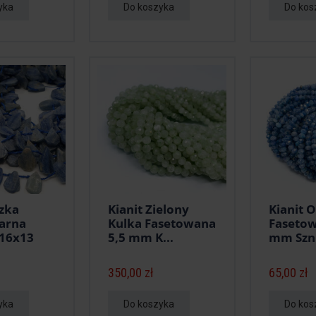
yka
Do koszyka
Do kos
ezka
Kianit Zielony
Kianit 
arna
Kulka Fasetowana
Faseto
16x13
5,5 mm K...
mm Sznu
350,00 zł
65,00 zł
yka
Do koszyka
Do kos