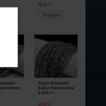
48,00 zł
zyka
Do koszyka
iebieski
Kianit Niebieski
asetowana
Kulka Fasetowana
..
3 mm S...
40,00 zł