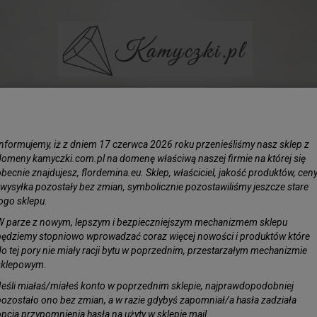
BIŻUTERIA
LIŚCIE SREBRZONE
KAMIENIE
KORAL N
Informujemy, iż z dniem 17 czerwca 2026 roku przenieśliśmy nasz sklep z
domeny kamyczki.com.pl na domenę właściwą naszej firmie na której się
becnie znajdujesz, flordemina.eu. Sklep, właściciel, jakość produktów, cen
i wysyłka pozostały bez zmian, symbolicznie pozostawiliśmy jeszcze stare
logo sklepu.
Kamień naturalny kyanit do biż
W parze z nowym, lepszym i bezpieczniejszym mechanizmem sklepu
Kamień naturalny kyanit to minerał o hipnotyzują
będziemy stopniowo wprowadzać coraz więcej nowości i produktów które
podziw i zachwyt. Jego nazwa pochodzi od grecki
do tej pory nie miały racji bytu w poprzednim, przestarzałym mechanizmie
Ten naturalny kamień, znany także jako dysten, w
sklepowym.
energetycznymi. Kyanit kamień to rzadki minerał 
Jeśli miałaś/miałeś konto w poprzednim sklepie, najprawdopodobniej
unikalnym kolorem, najczęściej intensywnie nieb
pozostało ono bez zmian, a w razie gdybyś zapomniał/a hasła zadziała
odcieniach zielonym, szarym, białym czy czarny
opcja przypomnienia hasła na użyty w sklepie mail.