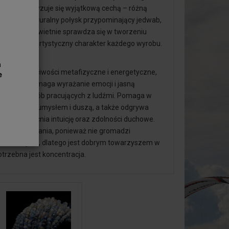
nit charakteryzuje się wyjątkową cechą – różną
 zyskuje naturalny połysk przypominający jedwab,
z kyanitem. Świetnie sprawdza się w tworzeniu
 podkreśla artystyczny charakter każdego wyrobu.
teria kyanit.
a
za swoje właściwości metafizyczne i energetyczne,
e
owagi. Wspomaga wyrażanie emocji i jasną
ydatny dla osób pracujących z ludźmi. Pomaga w
zy ciałem, umysłem i duszą, a także odgrywa
oko i wzmacnia intuicję oraz zdolności duchowe.
ości oczyszczania, ponieważ nie gromadzi
szeniu umysłu, dlatego jest dobrym towarzyszem w
trzebna jest koncentracja.