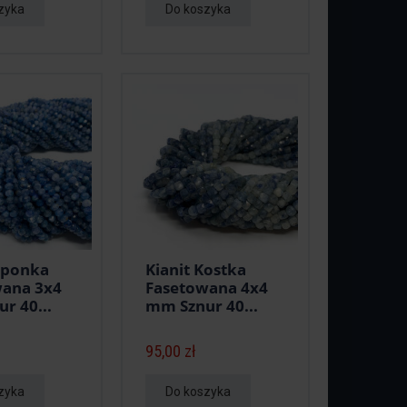
zyka
Do koszyka
Oponka
Kianit Kostka
wana 3x4
Fasetowana 4x4
r 40...
mm Sznur 40...
95,00 zł
zyka
Do koszyka