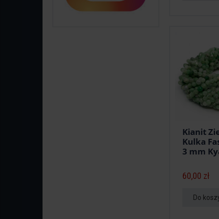
Kianit Zi
Kulka F
3 mm Kya
60,00 zł
Do kosz