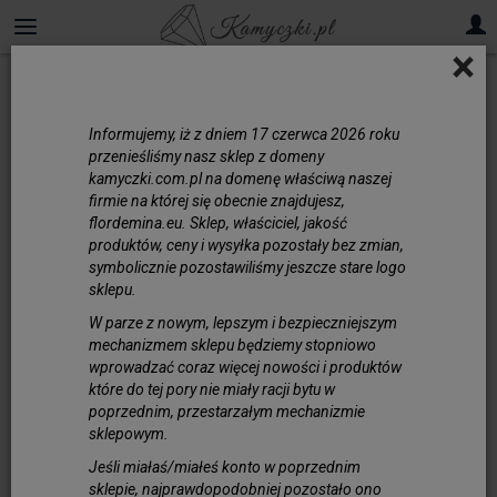
×
Nici
Informujemy, iż z dniem 17 czerwca 2026 roku
przenieśliśmy nasz sklep z domeny
kamyczki.com.pl na domenę właściwą naszej
firmie na której się obecnie znajdujesz,
flordemina.eu. Sklep, właściciel, jakość
produktów, ceny i wysyłka pozostały bez zmian,
symbolicznie pozostawiliśmy jeszcze stare logo
sklepu.
W parze z nowym, lepszym i bezpieczniejszym
mechanizmem sklepu będziemy stopniowo
wprowadzać coraz więcej nowości i produktów
które do tej pory nie miały racji bytu w
poprzednim, przestarzałym mechanizmie
sklepowym.
Nici Jedwabne do Pereł nr 12 - Grube Szp...
Jeśli miałaś/miałeś konto w poprzednim
60,00 zł
sklepie, najprawdopodobniej pozostało ono