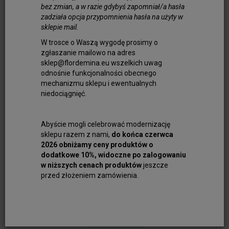
bez zmian, a w razie gdybyś zapomniał/a hasła
Do koszyka
zadziała opcja przypomnienia hasła na użyty w
sklepie mail.
W trosce o Waszą wygodę prosimy o
zgłaszanie mailowo na adres
sklep@flordemina.eu wszelkich uwag
odnośnie funkcjonalności obecnego
mechanizmu sklepu i ewentualnych
niedociągnięć.
Abyście mogli celebrować modernizację
sklepu razem z nami,
do końca czerwca
2026 obniżamy ceny produktów o
dodatkowe 10%, widoczne po zalogowaniu
w niższych cenach produktów
jeszcze
przed złożeniem zamówienia.
Nici Jedwabne do Pereł nr 15 - Średnie S...
60,00 zł
Do koszyka