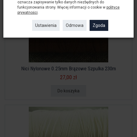
oznacza zapisywanie tylko danych niezbędnych do
funkcjonowania strony. Więcej informacji o cookie w
polityce
prywatności
.
Ustawienia
Odmowa
Zgoda
Nici Nylonowe 0.25mm Brązowe Szpulka 230m
27,00 zł
Do koszyka