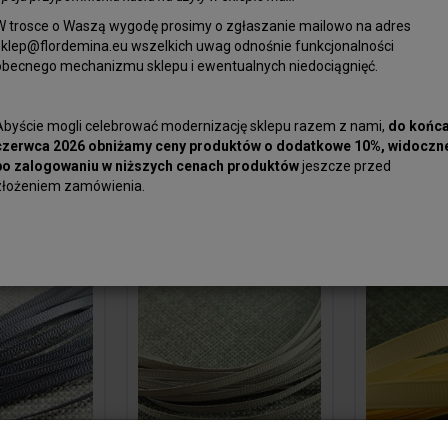
W trosce o Waszą wygodę prosimy o zgłaszanie mailowo na adres
sklep@flordemina.eu wszelkich uwag odnośnie funkcjonalności
a
Tasiemka
Tasiem
obecnego mechanizmu sklepu i ewentualnych niedociągnięć.
 płaska
ozdobna płaska
ozdobna
osiowa
6mm Jasna Żółta
6mm Bł
...
120...
Abyście mogli celebrować modernizację sklepu razem z nami,
do końc
3,00 zł
3,00 zł
czerwca 2026 obniżamy ceny produktów o dodatkowe 10%, widoczn
po zalogowaniu w niższych cenach produktów
jeszcze przed
złożeniem zamówienia.
yka
Do koszyka
Do kos