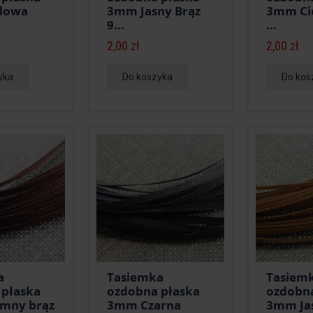
lowa
3mm Jasny Brąz
3mm Ci
9...
...
2,00 zł
2,00 zł
yka
Do koszyka
Do kos
a
Tasiemka
Tasiem
 płaska
ozdobna płaska
ozdobna
mny brąz
3mm Czarna
3mm Jas