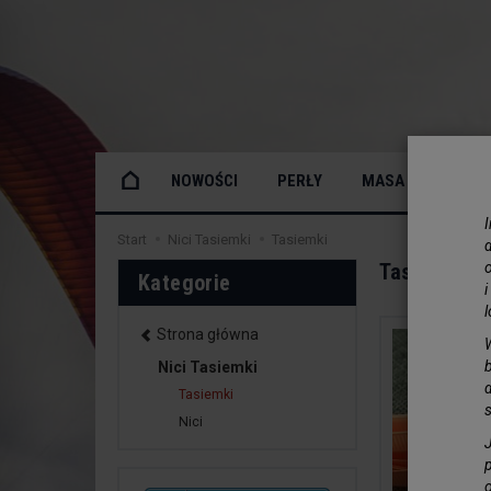
NOWOŚCI
PERŁY
MASA PERŁOWA
Start
Nici Tasiemki
Tasiemki
Tasiemki
o
Kategorie
Strona główna
Nici Tasiemki
Tasiemki
Nici