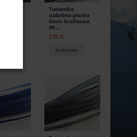
ka
Tasiemka
 płaska
ozdobna płaska
na Żółta
6mm Grafitowa
90...
2,50 zł
zyka
Do koszyka