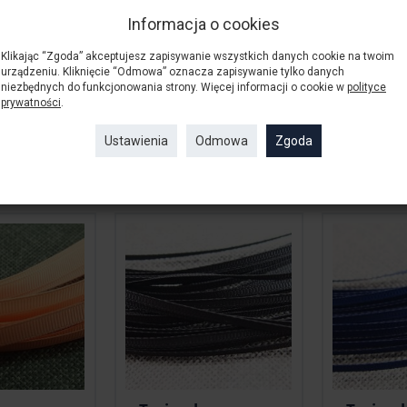
Informacja o cookies
a
Tasiemka
Tasiem
 płaska
ozdobna płaska
ozdobna
Klikając “Zgoda” akceptujesz zapisywanie wszystkich danych cookie na twoim
fitowa
3mm Stalowa
6mm Jas
urządzeniu. Kliknięcie “Odmowa” oznacza zapisywanie tylko danych
120cm
...
niezbędnych do funkcjonowania strony. Więcej informacji o cookie w
polityce
prywatności
.
2,50 zł
2,50 zł
Ustawienia
Odmowa
Zgoda
yka
Do koszyka
Do kos