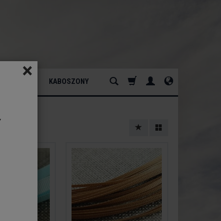
×
ATURALNY
KABOSZONY
y