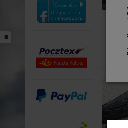
Tasiemk
ozdobna
6mm Łos
12...
3,00 zł
Do kosz