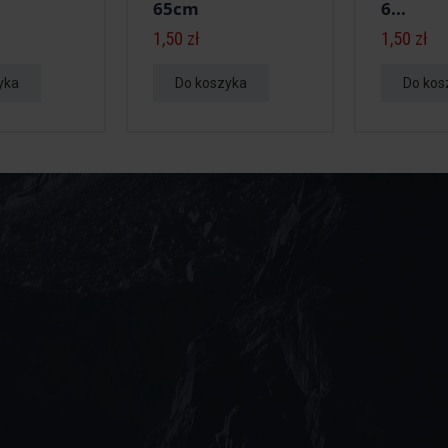
65cm
6...
1,50 zł
1,50 zł
yka
Do koszyka
Do kos