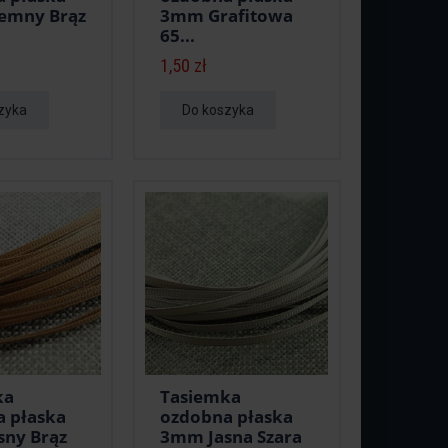
emny Brąz
3mm Grafitowa
65...
1,50 zł
zyka
Do koszyka
ka
Tasiemka
 płaska
ozdobna płaska
ny Brąz
3mm Jasna Szara