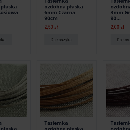
a
Tasiemka
Tasiem
 płaska
ozdobna płaska
ozdobna
osiowa
6mm Czarna
3mm Gr
90cm
90...
2,50 zł
2,00 zł
yka
Do koszyka
Do kos
a
Tasiemka
Tasiem
 płaska
ozdobna płaska
ozdobna