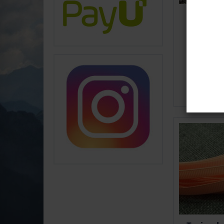
Tasiemk
ozdobna
3mm Gra
12...
2,50 zł
Do kosz