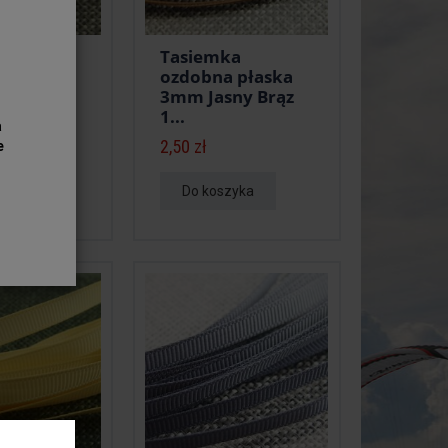
ka
Tasiemka
 płaska
ozdobna płaska
ękitna
3mm Jasny Brąz
1...
a
2,50 zł
e
zyka
Do koszyka