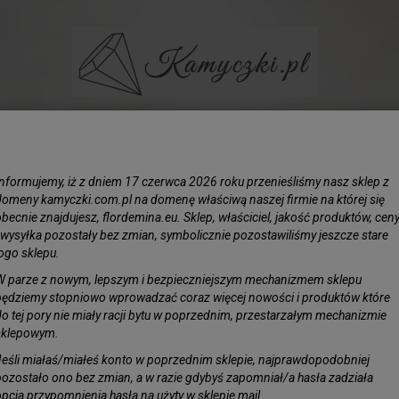
BIŻUTERIA
LIŚCIE SREBRZONE
KAMIENIE
KORAL N
Informujemy, iż z dniem 17 czerwca 2026 roku przenieśliśmy nasz sklep z
domeny kamyczki.com.pl na domenę właściwą naszej firmie na której się
becnie znajdujesz, flordemina.eu. Sklep, właściciel, jakość produktów, cen
i wysyłka pozostały bez zmian, symbolicznie pozostawiliśmy jeszcze stare
logo sklepu.
W parze z nowym, lepszym i bezpieczniejszym mechanizmem sklepu
będziemy stopniowo wprowadzać coraz więcej nowości i produktów które
do tej pory nie miały racji bytu w poprzednim, przestarzałym mechanizmie
sklepowym.
Jeśli miałaś/miałeś konto w poprzednim sklepie, najprawdopodobniej
pozostało ono bez zmian, a w razie gdybyś zapomniał/a hasła zadziała
opcja przypomnienia hasła na użyty w sklepie mail.