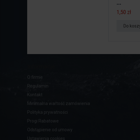
...
1,50 zł
Do kosz
Informacje
O firmie
Regulamin
Kontakt
Minimalna wartość zamówienia
Polityka prywatności
Progi Rabatowe
Odstąpienie od umowy
Ustawienia cookies