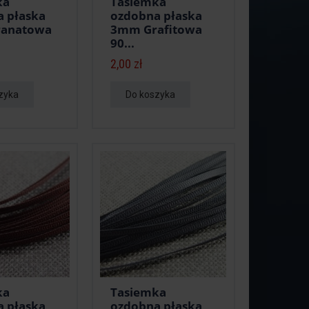
ka
Tasiemka
 płaska
ozdobna płaska
anatowa
3mm Grafitowa
90...
2,00 zł
zyka
Do koszyka
ka
Tasiemka
 płaska
ozdobna płaska