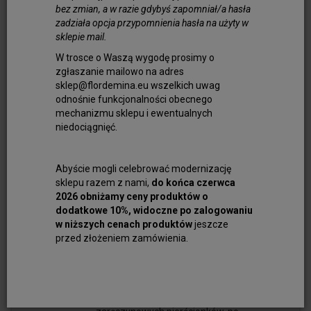
naszej ofercie znajdziesz starannie
bez zmian, a w razie gdybyś zapomniał/a hasła
wyselekcjonowane kamienie szafir w
zadziała opcja przypomnienia hasła na użyty w
różnych kształtach: od szlifowanych
sklepie mail.
kaboszonów i owalnych fasetek, po
W trosce o Waszą wygodę prosimy o
geometryczne kostki czy eleganckie krople.
zgłaszanie mailowo na adres
Jest to doskonała baza do stworzenia
sklep@flordemina.eu wszelkich uwag
własnego projektu takiego jak delikatny
odnośnie funkcjonalności obecnego
wisiorek czy pierścionek. Szafir świetnie
mechanizmu sklepu i ewentualnych
niedociągnięć.
prezentuje się zarówno w klasycznym
złocie, jak i srebrze.
Od wieków przypisuje się szafirowi
Abyście mogli celebrować modernizację
sklepu razem z nami,
do końca czerwca
szczególne właściwości – miał chronić
2026 obniżamy ceny produktów o
przed złymi myślami, wzmacniać intuicję,
dodatkowe 10%, widoczne po zalogowaniu
wspierać umysł oraz pomagać w
w niższych cenach produktów
jeszcze
podejmowaniu mądrych decyzji.
przed złożeniem zamówienia.
Współcześnie uchodzi za symbol spokoju i
wewnętrznej harmonii. Właśnie dlatego tak
chętnie wykorzystywany jest w eleganckiej,
często sentymentalnej biżuterii – od