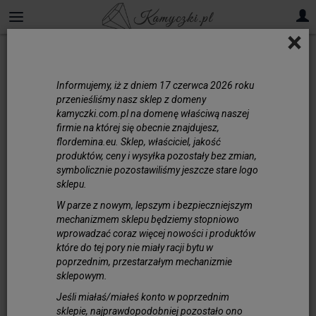
×
Szafir
Informujemy, iż z dniem 17 czerwca 2026 roku
Szafir - kamień do
przenieśliśmy nasz sklep z domeny
tworzenia biżuterii
kamyczki.com.pl na domenę właściwą naszej
firmie na której się obecnie znajdujesz,
Szafir to jeden z najbardziej cenionych
flordemina.eu. Sklep, właściciel, jakość
kamieni szlachetnych na świecie – i nie bez
produktów, ceny i wysyłka pozostały bez zmian,
symbolicznie pozostawiliśmy jeszcze stare logo
powodu. Jego intensywny, głęboki kolor –
sklepu.
najczęściej niebieski, choć występuje też w
odcieniach różu, zieleni czy żółci – od
W parze z nowym, lepszym i bezpieczniejszym
mechanizmem sklepu będziemy stopniowo
wieków budzi podziw i symbolizuje
wprowadzać coraz więcej nowości i produktów
mądrość, wierność oraz prawdę. Szafir
które do tej pory nie miały racji bytu w
kamień należy do rodziny korundów i
poprzednim, przestarzałym mechanizmie
ustępuje twardością jedynie diamentowi,
sklepowym.
dzięki czemu doskonale nadaje się do
Jeśli miałaś/miałeś konto w poprzednim
oprawy w biżuterii codziennego użytku. W
sklepie, najprawdopodobniej pozostało ono