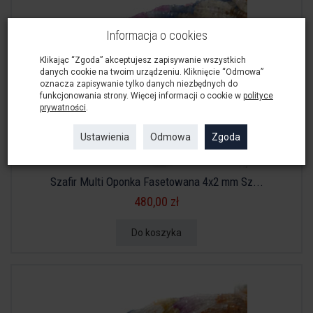
Informacja o cookies
Klikając “Zgoda” akceptujesz zapisywanie wszystkich
danych cookie na twoim urządzeniu. Kliknięcie “Odmowa”
oznacza zapisywanie tylko danych niezbędnych do
funkcjonowania strony. Więcej informacji o cookie w
polityce
prywatności
.
Ustawienia
Odmowa
Zgoda
Szafir Multi Oponka Fasetowana 4x2 mm Sz...
480,00 zł
Do koszyka