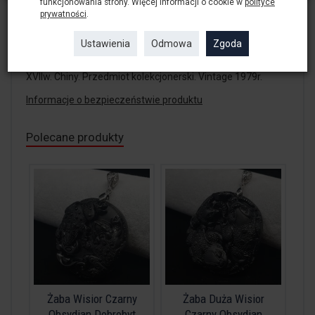
funkcjonowania strony. Więcej informacji o cookie w
polityce
prywatności
.
Flakonik na olejki zapachowe. Wykonany z żywicy. Bogato
Ustawienia
Odmowa
Zgoda
zdobiony w smoki. Górna połowa obrotowa. Każdy obrót
wzmacnia energię zawartości buteleczki. Kopia orginału z
XVIIw. Chiny. Przedmiot kolekcjonerski. Vintage 1979r.
Informacje o bezpieczeństwie produktu
Polecane produkty
Żaba Wisior Czarny
Żaba Duża Wisior
Obsydian Dobrobyt
Czarny Obsydian