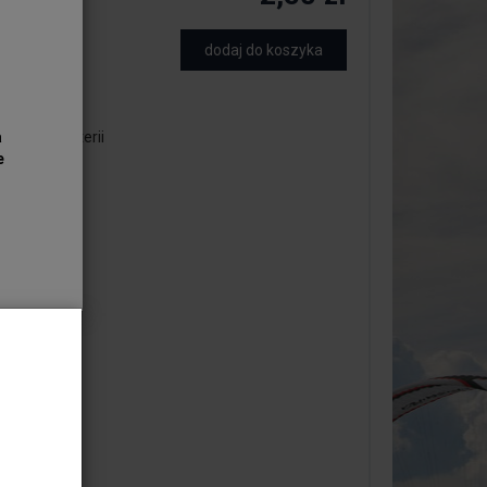
dodaj do koszyka
dobna
nia do biżuterii
a
e
ment ozdobny
 3mm
0cm
ą sztukę