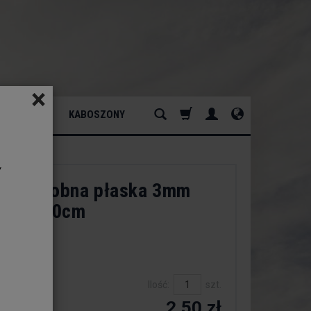
×
ATURALNY
KABOSZONY
y
ka ozdobna płaska 3mm
Brąz 120cm
dukt:
est
Ilość:
szt.
2,50 zł