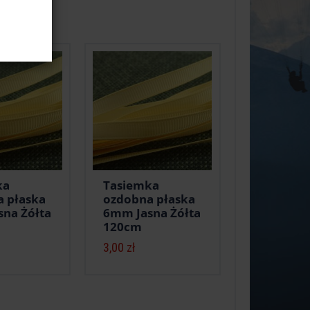
ka
Tasiemka
 płaska
ozdobna płaska
na Żółta
6mm Jasna Żółta
120cm
3,00 zł