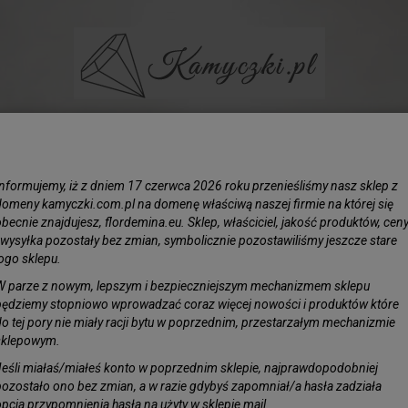
BIŻUTERIA
LIŚCIE SREBRZONE
KAMIENIE
KORAL N
Informujemy, iż z dniem 17 czerwca 2026 roku przenieśliśmy nasz sklep z
aska 3mm Jasny Brąz 120cm
domeny kamyczki.com.pl na domenę właściwą naszej firmie na której się
becnie znajdujesz, flordemina.eu. Sklep, właściciel, jakość produktów, cen
i wysyłka pozostały bez zmian, symbolicznie pozostawiliśmy jeszcze stare
Tasiem
logo sklepu.
Jasny 
W parze z nowym, lepszym i bezpieczniejszym mechanizmem sklepu
będziemy stopniowo wprowadzać coraz więcej nowości i produktów które
Obserwuj pro
do tej pory nie miały racji bytu w poprzednim, przestarzałym mechanizmie
Dostępność:
J
sklepowym.
Jeśli miałaś/miałeś konto w poprzednim sklepie, najprawdopodobniej
pozostało ono bez zmian, a w razie gdybyś zapomniał/a hasła zadziała
opcja przypomnienia hasła na użyty w sklepie mail.