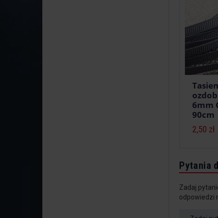
Tasie
ozdob
6mm G
90cm
2,50 zł
Pytania 
Zadaj pytani
odpowiedzi 