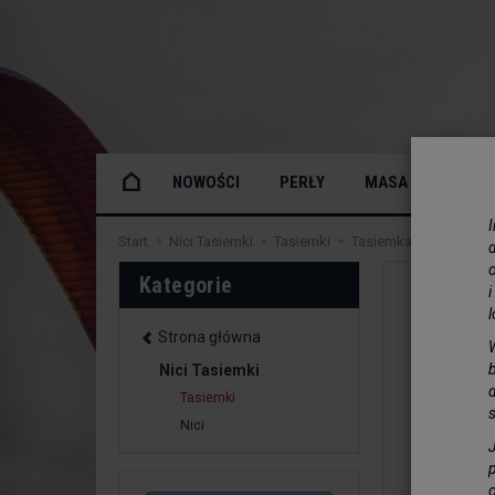
NOWOŚCI
PERŁY
MASA PERŁOWA
Start
Nici Tasiemki
Tasiemki
Tasiemka ozdobna pł
o
Kategorie
Strona główna
Nici Tasiemki
Tasiemki
Nici