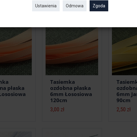
Ustawienia
Odmowa
Zgoda
 produkty
mka
Tasiemka
Tasiem
na płaska
ozdobna płaska
ozdobna
ososiowa
6mm Łososiowa
6mm Jas
120cm
90cm
3,00 zł
2,50 zł