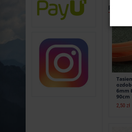
Polecane
Tasie
ozdob
6mm Ł
90cm
2,50 zł