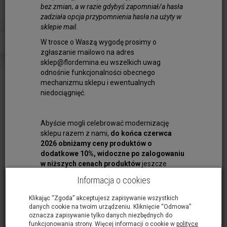
bez zmian, a w razie gdybyś zapomniał/a hasła
Obserwuj produkt:
zadziała opcja przypomnienia hasła na użyty w
Dostępność:
Jest
sklepie mail.
Ilość:
szt.
W trosce o Waszą wygodę prosimy o
2,50 zł
zgłaszanie mailowo na adres
sklep@flordemina.eu wszelkich uwag
odnośnie funkcjonalności obecnego
dodaj do koszyka
mechanizmu sklepu i ewentualnych
niedociągnięć.
Tasiemka ozdobna
Abyście mogli celebrować modernizację
do wykorzystania do biżuterii
sklepu razem z nami,
do końca czerwca
lub jako element ozdobny
2026 obniżamy ceny produktów o
Szerokość - 3mm
dodatkowe 10%, widoczne po zalogowaniu
w niższych cenach produktów
jeszcze
Długość - 120cm
przed złożeniem zamówienia.
Cena za jedną sztukę
Informacja o cookies
Klikając “Zgoda” akceptujesz zapisywanie wszystkich
danych cookie na twoim urządzeniu. Kliknięcie “Odmowa”
Tasiemka ozdobna
oznacza zapisywanie tylko danych niezbędnych do
do wykorzystania do biżuterii
funkcjonowania strony. Więcej informacji o cookie w
polityce