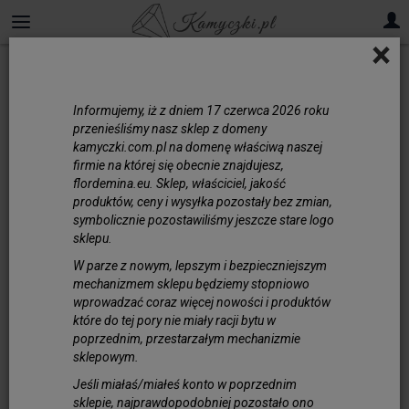
×
Informujemy, iż z dniem 17 czerwca 2026 roku
przenieśliśmy nasz sklep z domeny
kamyczki.com.pl na domenę właściwą naszej
firmie na której się obecnie znajdujesz,
flordemina.eu. Sklep, właściciel, jakość
produktów, ceny i wysyłka pozostały bez zmian,
symbolicznie pozostawiliśmy jeszcze stare logo
sklepu.
W parze z nowym, lepszym i bezpieczniejszym
mechanizmem sklepu będziemy stopniowo
wprowadzać coraz więcej nowości i produktów
które do tej pory nie miały racji bytu w
poprzednim, przestarzałym mechanizmie
Tasiemka ozdobna płaska 3mm
sklepowym.
Stalowa 120cm
Jeśli miałaś/miałeś konto w poprzednim
sklepie, najprawdopodobniej pozostało ono