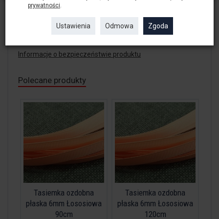
lub jako element ozdobny
prywatności
.
Szerokość - 3mm
Ustawienia
Odmowa
Zgoda
Długość - 120cm
Cena za jedną sztukę
Informacje o bezpieczeństwie produktu
Polecane produkty
Tasiemka ozdobna
Tasiemka ozdobna
płaska 6mm Łososiowa
płaska 6mm Łososiowa
90cm
120cm