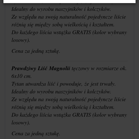
Tytan utwardza liść i powoduje, że jest trwały.
Idealny do wyrobu naszyjników i kolczyków.
Ze względu na swoją naturalność pojedyncze liście
różnią się między sobą wielkością i kształtem.
Do każdego liścia wstążka GRATIS (kolor wybrany
losowy).
Cena za jedną sztukę.
Prawdziwy Liść Magnolii
tęczowy w rozmiarze ok.
6x10 cm.
Tytan utwardza liść i powoduje, że jest trwały.
Idealny do wyrobu naszyjników i kolczyków.
Ze względu na swoją naturalność pojedyncze liście
różnią się między sobą wielkością i kształtem.
Do każdego liścia wstążka GRATIS (kolor wybrany
losowy).
Cena za jedną sztukę.