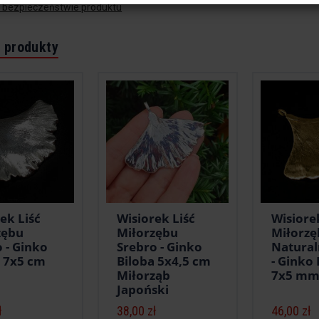
o bezpieczeństwie produktu
 produkty
ek Liść
Wisiorek Liść
Wisiore
zębu
Miłorzębu
Miłorzę
 - Ginko
Srebro - Ginko
Natural
a 7x5 cm
Biloba 5x4,5 cm
- Ginko 
Miłorząb
7x5 m
Japoński
ł
38,00 zł
46,00 zł