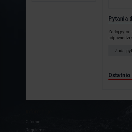
Pytania 
Zadaj pytani
odpowiedzi 
Zadaj py
Ostatnio
Informacje
O firmie
Regulamin