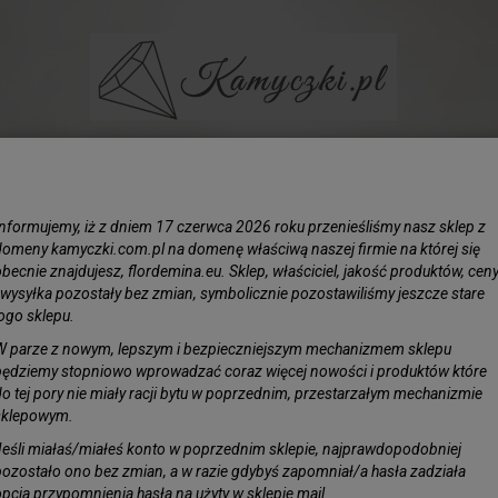
BIŻUTERIA
LIŚCIE SREBRZONE
KAMIENIE
KORAL N
Informujemy, iż z dniem 17 czerwca 2026 roku przenieśliśmy nasz sklep z
rzębu Złoty - Ginko Biloba 5x4,5 cm Miłorząb Japoński
domeny kamyczki.com.pl na domenę właściwą naszej firmie na której się
becnie znajdujesz, flordemina.eu. Sklep, właściciel, jakość produktów, cen
i wysyłka pozostały bez zmian, symbolicznie pozostawiliśmy jeszcze stare
Wisiore
logo sklepu.
Ginko B
W parze z nowym, lepszym i bezpieczniejszym mechanizmem sklepu
Japońs
będziemy stopniowo wprowadzać coraz więcej nowości i produktów które
do tej pory nie miały racji bytu w poprzednim, przestarzałym mechanizmie
sklepowym.
Obserwuj pro
Dostępność:
J
Jeśli miałaś/miałeś konto w poprzednim sklepie, najprawdopodobniej
pozostało ono bez zmian, a w razie gdybyś zapomniał/a hasła zadziała
opcja przypomnienia hasła na użyty w sklepie mail.