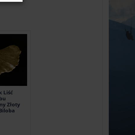
k Liść
bu
ny Złoty
Biloba
m