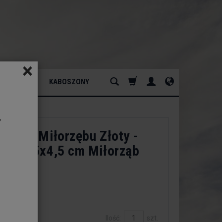
×
ATURALNY
KABOSZONY
y
k Liść Miłorzębu Złoty -
iloba 5x4,5 cm Miłorząb
ki
dukt:
est
Ilość:
szt.