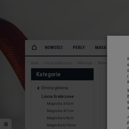
NOWOŚCI
PERŁY
MASA PERŁOWA
Start
Liście Srebrzone
Miłorząb
Wisiorek Liść Miło
o
Kategorie
Strona główna
Liście Srebrzone
Magnolia 3/5cm
Magnolia 4/7cm
Magnolia 6/8cm
Magnolia 6/10cm