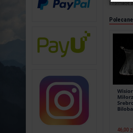
Informacje 
Polecane
Wisior
Miłor
Srebro
Bilob
46,00 z