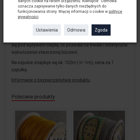
danych cookie na twoim urządzeniu. Kliknięcie “Odmowa”
oznacza zapisywanie tylko danych niezbędnych do
funkcjonowania strony. Więcej informacji o cookie w
polityce
Sznurek syntetyczny w kolorze ciemnego brązu o grubości
prywatności
.
0.8 mm idealnie nadający się do wyrobu biżuterii (np.
Ustawienia
Odmowa
Zgoda
bransoletek) metodą makramy.
Sznurek nie posiada rdzenia, jest miękki i elastyczny, topi
się pod wpływem ciepła, co pozwala na trwałe i estetyczne
wykończenie stworzonej biżuterii.
Na szpulce znajduje się ok. 102m (+/-1m), cena za 1
szpulkę.
Informacje o bezpieczeństwie produktu
Polecane produkty