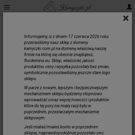
×
Informujemy, iż z dniem 17 czerwca 2026 roku
przenieśliśmy nasz sklep z domeny
kamyczki.com.pl na domenę właściwą naszej
firmie na której się obecnie znajdujesz,
flordemina.eu. Sklep, właściciel, jakość
produktów, ceny i wysyłka pozostały bez zmian,
symbolicznie pozostawiliśmy jeszcze stare logo
sklepu.
W parze z nowym, lepszym i bezpieczniejszym
mechanizmem sklepu będziemy stopniowo
wprowadzać coraz więcej nowości i produktów
które do tej pory nie miały racji bytu w
poprzednim, przestarzałym mechanizmie
sklepowym.
Sznurek/ Kordonek MAKRAMA
Jeśli miałaś/miałeś konto w poprzednim
sklepie, najprawdopodobniej pozostało ono