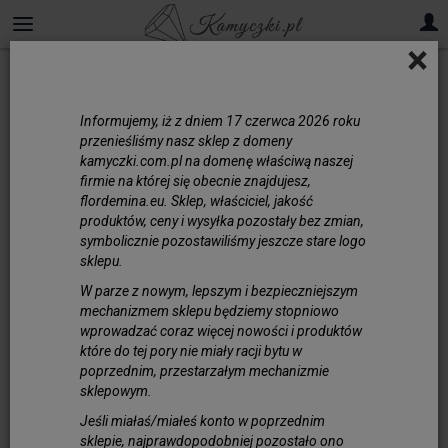
×
Informujemy, iż z dniem 17 czerwca 2026 roku
przenieśliśmy nasz sklep z domeny
kamyczki.com.pl na domenę właściwą naszej
firmie na której się obecnie znajdujesz,
flordemina.eu. Sklep, właściciel, jakość
produktów, ceny i wysyłka pozostały bez zmian,
symbolicznie pozostawiliśmy jeszcze stare logo
sklepu.
W parze z nowym, lepszym i bezpieczniejszym
mechanizmem sklepu będziemy stopniowo
wprowadzać coraz więcej nowości i produktów
które do tej pory nie miały racji bytu w
poprzednim, przestarzałym mechanizmie
Szkło Weneckie Czarne
sklepowym.
Prążkowane Owal 14x18 mm
Jeśli miałaś/miałeś konto w poprzednim
sklepie, najprawdopodobniej pozostało ono