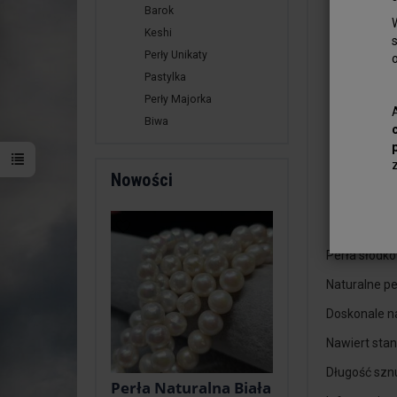
Barok
Keshi
Perły Unikaty
Pastylka
Perły Majorka
Biwa
Nowości
Perła słodk
Naturalne pe
Doskonale na
Nawiert stan
Długość sznu
Perła Naturalna Biała