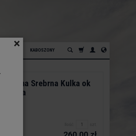
×
ATURALNY
KABOSZONY
y
aturalna Srebrna Kulka ok
Okrągła
dukt:
est
Ilość:
szt.
260,00 zł