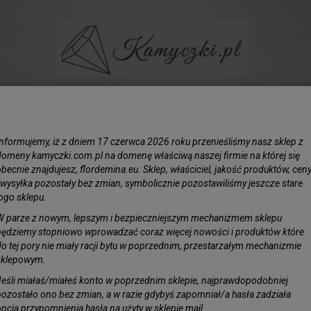
BIŻUTERIA
LIŚCIE SREBRZONE
KAMIENIE
KORAL N
Informujemy, iż z dniem 17 czerwca 2026 roku przenieśliśmy nasz sklep z
ok 10 mm Okrągła
domeny kamyczki.com.pl na domenę właściwą naszej firmie na której się
becnie znajdujesz, flordemina.eu. Sklep, właściciel, jakość produktów, cen
i wysyłka pozostały bez zmian, symbolicznie pozostawiliśmy jeszcze stare
Perła N
logo sklepu.
10 mm 
W parze z nowym, lepszym i bezpieczniejszym mechanizmem sklepu
będziemy stopniowo wprowadzać coraz więcej nowości i produktów które
Obserwuj pro
do tej pory nie miały racji bytu w poprzednim, przestarzałym mechanizmie
Dostępność:
J
sklepowym.
Jeśli miałaś/miałeś konto w poprzednim sklepie, najprawdopodobniej
pozostało ono bez zmian, a w razie gdybyś zapomniał/a hasła zadziała
opcja przypomnienia hasła na użyty w sklepie mail.