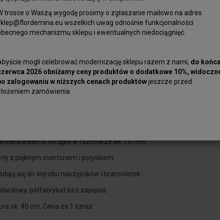
W trosce o Waszą wygodę prosimy o zgłaszanie mailowo na adres
sklep@flordemina.eu wszelkich uwag odnośnie funkcjonalności
obecnego mechanizmu sklepu i ewentualnych niedociągnięć.
Perła słodkow
Abyście mogli celebrować modernizację sklepu razem z nami,
do końc
Naturalne per
czerwca 2026 obniżamy ceny produktów o dodatkowe 10%, widoczn
po zalogowaniu w niższych cenach produktów
jeszcze przed
Doskonale nad
złożeniem zamówienia.
Nawiert stand
Długość sznur
owodna srebrna okrągła w rozmiarze ok. 10 mm .
rły z pięknym overtonem i połyskiem.
dają się do wyrobu naszyjników i bransoletek.
dardowy, półfabrykat bez zapięcia.
ra ok. 40 cm. Cena za 1 sznur.