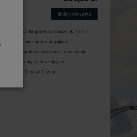
dodaj do koszyka
odna srebrna okrągła w rozmiarze ok. 10 mm .
a
ły z pięknym overtonem i połyskiem.
e
ają się do wyrobu naszyjników i bransoletek.
ardowy, półfabrykat bez zapięcia.
a ok. 40 cm. Cena za 1 sznur.