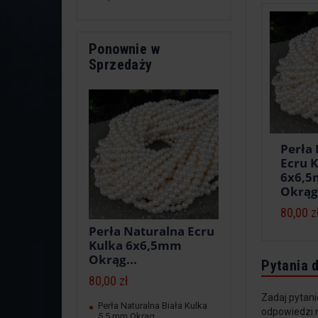
Ponownie w
Sprzedaży
Perła
Ecru 
6x6,
Okrąg
80,00 z
Perła Naturalna Ecru
Kulka 6x6,5mm
Okrąg...
Pytania 
80,00 zł
Zadaj pytani
Perła Naturalna Biała Kulka
odpowiedzi 
5,5 mm Okrąg...