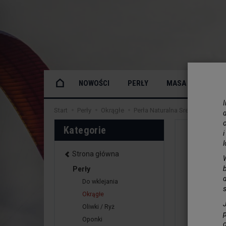
NOWOŚCI
PERŁY
MASA PERŁOWA
Start
Perły
Okrągłe
Perła Naturalna Srebrna Kulka 
o
Kategorie
Strona główna
Perły
Do wklejania
Okrągłe
Oliwki / Ryż
Oponki