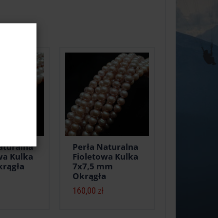
aturalna
Perła Naturalna
wa Kulka
Fioletowa Kulka
rągła
7x7,5 mm
Okrągła
160,00 zł