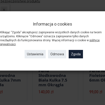
o bezpieczeństwie produktu
 produkty
Informacja o cookies
Klikając “Zgoda” akceptujesz zapisywanie wszystkich danych cookie na twoim
urządzeniu. Kliknięcie “Odmowa” oznacza zapisywanie tylko danych
niezbędnych do funkcjonowania strony. Więcej informacji o cookie w
polityce
prywatności
.
Ustawienia
Odmowa
Zgoda
Perła
Perła N
kowodna
Słodkowodna
Fioleto
 Kulka 7mm
Biała Kulka 7.5
6mm Ok
ła
mm Okrągła
zł
140,00 zł
99,00 zł