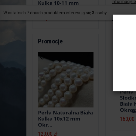
Informacje 
Kulka 10-11 mm
Okr...
W ostatnich 7 dniach produktem interesują się
3
osoby.
Polecane
240,00 zł
Promocje
Perła
Słod
Biała
Okrąg
Perła Naturalna Biała
Kulka 10x12 mm
160,00 
Okr...
120,00 zł