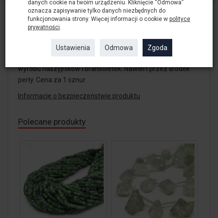
danych cookie na twoim urządzeniu. Kliknięcie “Odmowa”
wyrobu naszyjników i bransoletek. Nawiert przez środek
oznacza zapisywanie tylko danych niezbędnych do
perły. Cena za 1 sznur.
funkcjonowania strony. Więcej informacji o cookie w
polityce
prywatności
.
Perła naturalna Keshi w kolorze białym ok. 19x17 grubość
Ustawienia
Odmowa
Zgoda
ok. 4 mm długość sznura około 40 cm. Naturalne perły do
wyrobu naszyjników i bransoletek. Nawiert przez środek
perły. Cena za 1 sznur
Informacje o bezpieczeństwie produktu
Polecane produkty