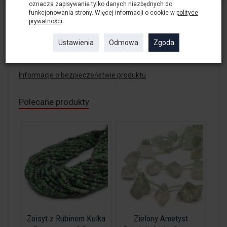
oznacza zapisywanie tylko danych niezbędnych do
funkcjonowania strony. Więcej informacji o cookie w
polityce
Nici jedwabne do supełkowania Pereł. Rozmiar 18 - cieńkie.
prywatności
.
Kolor śnieżna biel.
Ustawienia
Odmowa
Zgoda
W ofercie mamy rozmiar - 15 - średnie oraz 12 - grube,
zapraszam do działu nici.
Informacje o bezpieczeństwie produktu
Polecane produkty
Zoisyt z Rubinem Kulka
Zielony Ametyst