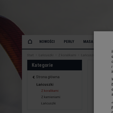
NOWOŚCI
PERŁY
MASA PERŁOWA
Start
Łańcuszki
Z koralikami
Łańcuszek z Kryształ
o
Kategorie
Strona główna
Łańcuszki
Z koralikami
Z kamieniami
Łańcuszki