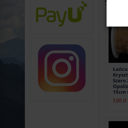
Polecane
Łańcu
Krysz
Szaro 
Opali
15cm
3,00 zł