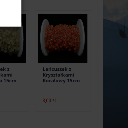
ek z
Łańcuszek z
łkami
Kryształkami
a 15cm
Koralowy 15cm
3,00 zł