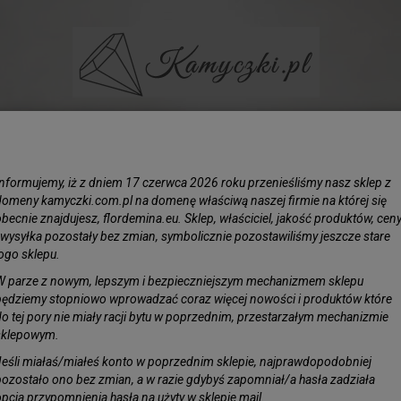
BIŻUTERIA
LIŚCIE SREBRZONE
KAMIENIE
KORAL N
Informujemy, iż z dniem 17 czerwca 2026 roku przenieśliśmy nasz sklep z
kami Żółty Opalizujacy 15cm
domeny kamyczki.com.pl na domenę właściwą naszej firmie na której się
becnie znajdujesz, flordemina.eu. Sklep, właściciel, jakość produktów, cen
i wysyłka pozostały bez zmian, symbolicznie pozostawiliśmy jeszcze stare
Łańcusz
logo sklepu.
Opaliz
W parze z nowym, lepszym i bezpieczniejszym mechanizmem sklepu
będziemy stopniowo wprowadzać coraz więcej nowości i produktów które
Obserwuj pro
do tej pory nie miały racji bytu w poprzednim, przestarzałym mechanizmie
Dostępność:
J
sklepowym.
Jeśli miałaś/miałeś konto w poprzednim sklepie, najprawdopodobniej
pozostało ono bez zmian, a w razie gdybyś zapomniał/a hasła zadziała
opcja przypomnienia hasła na użyty w sklepie mail.