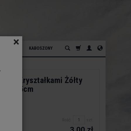
×
ATURALNY
KABOSZONY
y
ek z Kryształkami Żółty
ujacy 15cm
dukt:
est
Ilość:
szt.
3,00 zł