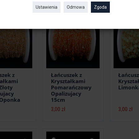
 produkty
Ustawienia
Odmowa
Zgoda
szek z
Łańcuszek z
Łańcusz
tałkami
Kryształkami
Kryszta
Złoty
Pomarańczowy
Limonk
zujacy
Opalizujacy
 Oponka
15cm
3,00 zł
3,00 zł