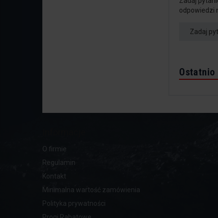
Zadaj pytani
odpowiedzi 
Zadaj py
Ostatnio
Informacje
O firmie
Regulamin
Kontakt
Minimalna wartość zamówienia
Polityka prywatności
Progi Rabatowe