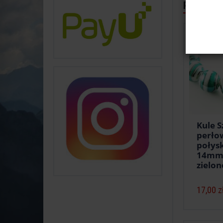
Polecane
Kule S
perł
połys
14mm 
zielo
17,00 z