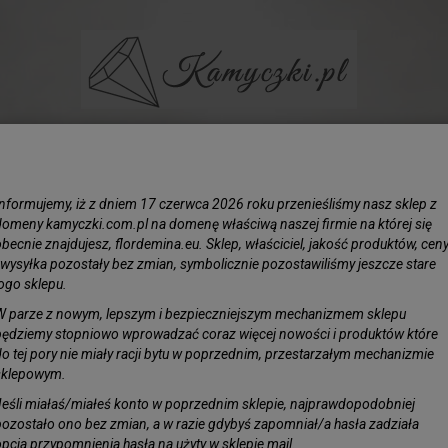
BIŻUTERIA
LIŚCIE SREBRZONE
KAMIENIE
KORAL N
Informujemy, iż z dniem 17 czerwca 2026 roku przenieśliśmy nasz sklep z
e Szklane z perłowym połyskiem 14mm biało-fioletowe ok.24cm
domeny kamyczki.com.pl na domenę właściwą naszej firmie na której się
becnie znajdujesz, flordemina.eu. Sklep, właściciel, jakość produktów, cen
i wysyłka pozostały bez zmian, symbolicznie pozostawiliśmy jeszcze stare
Kule S
logo sklepu.
połysk
W parze z nowym, lepszym i bezpieczniejszym mechanizmem sklepu
ok.24c
będziemy stopniowo wprowadzać coraz więcej nowości i produktów które
do tej pory nie miały racji bytu w poprzednim, przestarzałym mechanizmie
sklepowym.
Obserwuj pro
Dostępność:
J
Jeśli miałaś/miałeś konto w poprzednim sklepie, najprawdopodobniej
pozostało ono bez zmian, a w razie gdybyś zapomniał/a hasła zadziała
opcja przypomnienia hasła na użyty w sklepie mail.