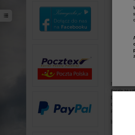
Szkło Jubile
Korale ze sz
Długość sznu
Cena za jed
Półfabrykat 
Informacje 