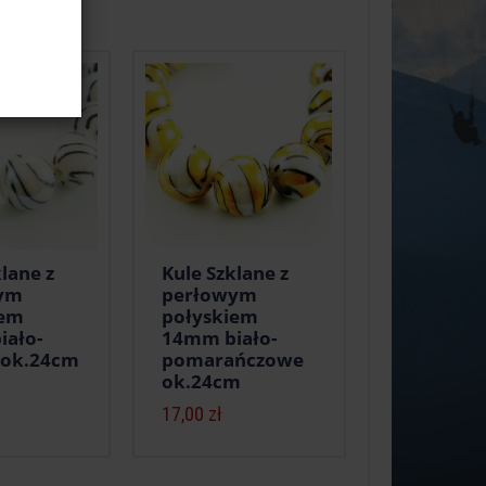
lane z
Kule Szklane z
ym
perłowym
iem
połyskiem
iało-
14mm biało-
 ok.24cm
pomarańczowe
ok.24cm
17,00 zł