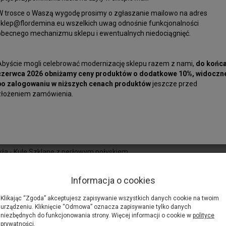
W trosce o Waszą wygodę prosimy o zgłaszanie mailowo na adres
sklep@flordemina.eu wszelkich uwag odnośnie funkcjonalności
obecnego mechanizmu sklepu i ewentualnych niedociągnięć.
Abyście mogli celebrować modernizację sklepu razem z nami,
do końc
Szkło Jubiler
czerwca 2026 obniżamy ceny produktów o dodatkowe 10%, widoczn
Korale ze szk
po zalogowaniu w niższych cenach produktów
jeszcze przed
Długość sznur
złożeniem zamówienia.
Cena za jede
Półfabrykat -
rskie
kła - Kule Szklane z perłowym połyskiem
ra ok. 24 cm (18sztuk)
en sznur
Informacja o cookies
- bez zapięcia.
Klikając “Zgoda” akceptujesz zapisywanie wszystkich danych cookie na twoim
o bezpieczeństwie produktu
urządzeniu. Kliknięcie “Odmowa” oznacza zapisywanie tylko danych
niezbędnych do funkcjonowania strony. Więcej informacji o cookie w
polityce
prywatności
.