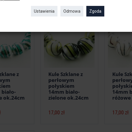
 produkty
Ustawienia
Odmowa
Zgoda
zklane z
Kule Szklane z
Kule Szk
owym
perłowym
perłow
kiem
połyskiem
połysk
biało-
14mm biało-
14mm b
ne ok.24cm
zielone ok.24cm
różowe
ł
17,00 zł
17,00 zł