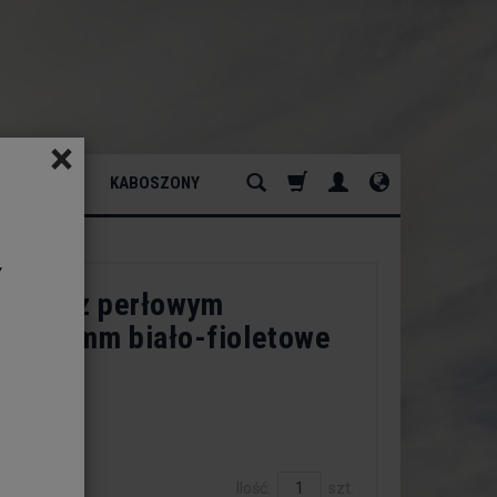
×
ATURALNY
KABOSZONY
y
zklane z perłowym
iem 14mm biało-fioletowe
m
dukt:
est
Ilość:
szt.