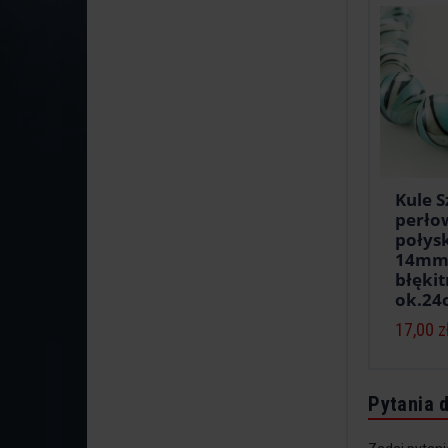
Kule S
perł
połys
14mm 
błęki
ok.24
17,00 z
Pytania 