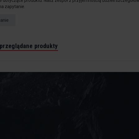
e dotyczące produktu. Nasz zespół z przyjemnością udzieli szczegółow
na zapytanie.
tanie
 przeglądane produkty