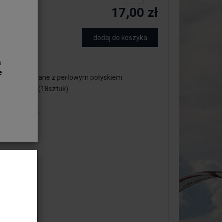
17,00 zł
dodaj do koszyka
a
skie
e
ła - Kule Szklane z perłowym połyskiem
a ok. 24 cm (18sztuk)
n sznur
 bez zapięcia.