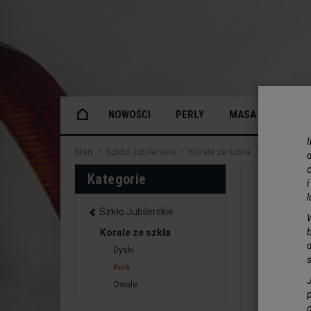
NOWOŚCI
PERŁY
MASA PERŁOWA
Start
Szkło Jubilerskie
Korale ze szkła
Kule
Kul
o
Kategorie
Szkło Jubilerskie
Korale ze szkła
Dyski
Kule
Owale