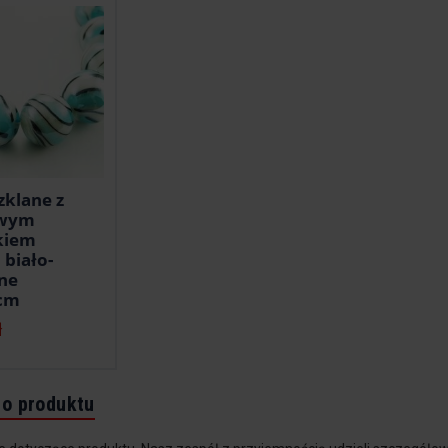
zklane z
owym
kiem
biało-
tne
cm
ł
do produktu