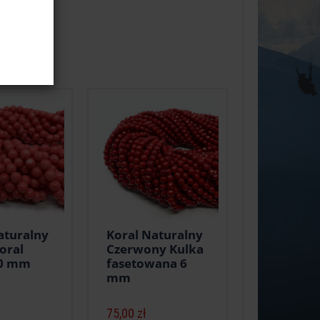
aturalny
Koral Naturalny
oral
Czerwony Kulka
10 mm
fasetowana 6
mm
75,00 zł