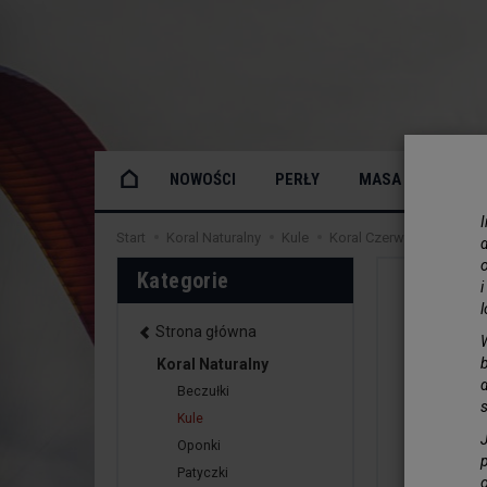
NOWOŚCI
PERŁY
MASA PERŁOWA
Start
Koral Naturalny
Kule
Koral Czerwony Kule 4m
o
Kategorie
Strona główna
Koral Naturalny
Beczułki
Kule
Oponki
Patyczki