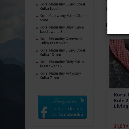
Koral Naturalny Living Coral
Kulka faset...
Informacje 
Koral Czerwony Kulka Gładka
5mm
Polecane
Koral Naturalny Biały Kulka
fasetowana 3...
Koral Naturalny Czerwony
Kulka fasetowan...
Koral Naturalny Living Coral
Kulka 10 mm
Koral Naturalny Biały Kulka
fasetowana 2...
Koral Naturalny Antyczny
Kulka 7 mm
Koral
Kule 
Living
36,00 z