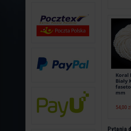
Koral
Biały 
faset
mm
54,00 z
Pytania 