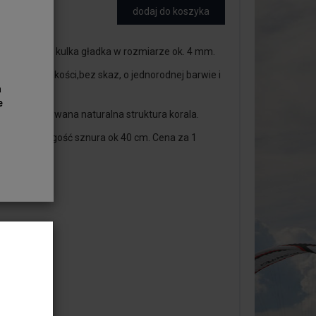
dodaj do koszyka
rwony koral, kulka gładka w rozmiarze ok. 4 mm.
najwyższej jakości,bez skaz, o jednorodnej barwie i
a
ysku.
e
aźnie zachowana naturalna struktura korala.
ardowy, długość sznura ok 40 cm. Cena za 1