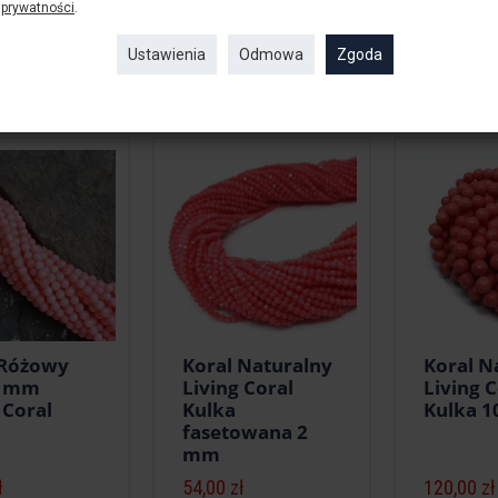
prywatności
.
o bezpieczeństwie produktu
Ustawienia
Odmowa
Zgoda
 produkty
 Różowy
Koral Naturalny
Koral N
2 mm
Living Coral
Living C
 Coral
Kulka
Kulka 
fasetowana 2
mm
ł
54,00 zł
120,00 zł