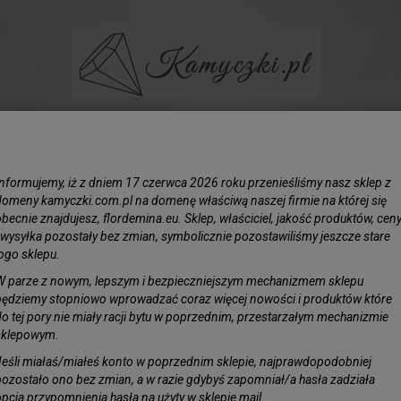
BIŻUTERIA
LIŚCIE SREBRZONE
KAMIENIE
KORAL N
Informujemy, iż z dniem 17 czerwca 2026 roku przenieśliśmy nasz sklep z
m
domeny kamyczki.com.pl na domenę właściwą naszej firmie na której się
becnie znajdujesz, flordemina.eu. Sklep, właściciel, jakość produktów, cen
i wysyłka pozostały bez zmian, symbolicznie pozostawiliśmy jeszcze stare
Koral 
logo sklepu.
W parze z nowym, lepszym i bezpieczniejszym mechanizmem sklepu
Obserwuj pro
będziemy stopniowo wprowadzać coraz więcej nowości i produktów które
Dostępność:
J
do tej pory nie miały racji bytu w poprzednim, przestarzałym mechanizmie
sklepowym.
Jeśli miałaś/miałeś konto w poprzednim sklepie, najprawdopodobniej
pozostało ono bez zmian, a w razie gdybyś zapomniał/a hasła zadziała
opcja przypomnienia hasła na użyty w sklepie mail.