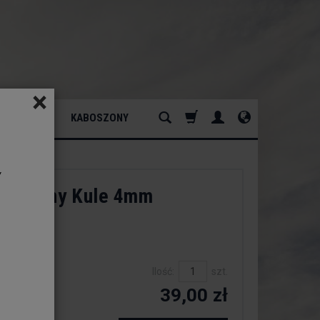
×
ATURALNY
KABOSZONY
y
Czerwony Kule 4mm
dukt:
est
Ilość:
szt.
39,00 zł