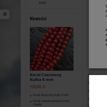
Wałki
Nowości
Koral Czerwony
Naturalny cz
Kulka 8 mm
Czysty koral
120,00 zł
Widoczna wy
Koral Antyczny Kule 5 mm
Idealny do w
Koral Czerwony Kule 6 mm
Gładki
Nawiert stan