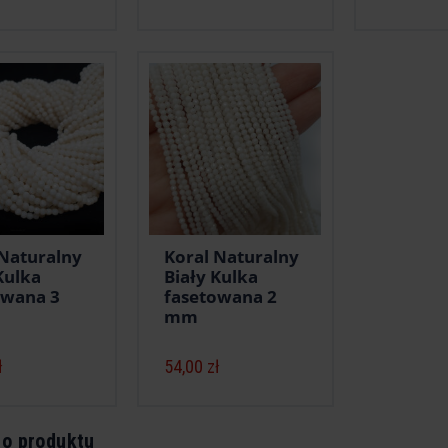
 Naturalny
Koral Naturalny
Kulka
Biały Kulka
owana 3
fasetowana 2
mm
ł
54,00 zł
do produktu