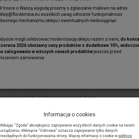
W trosce o Waszą wygodę prosimy o zgłaszanie mailowo na adres
sklep@flordemina.eu wszelkich uwag odnośnie funkcjonalności
obecnego mechanizmu sklepu i ewentualnych niedociągnięć.
Naturalny cze
Czysty koral 
Abyście mogli celebrować modernizację sklepu razem z nami,
do końc
wyraźnym poł
czerwca 2026 obniżamy ceny produktów o dodatkowe 10%, widoczn
Widoczna wyr
po zalogowaniu w niższych cenach produktów
jeszcze przed
złożeniem zamówienia.
Nawiert stand
sznur.
erwony koral, kulka gładka w rozmiarze ok. 4 mm.
 najwyższej jakości,bez skaz, o jednorodnej barwie i wyraźnym połysku.
Informacja o cookies
raźnie zachowana naturalna struktura korala.
Klikając “Zgoda” akceptujesz zapisywanie wszystkich danych cookie na twoim
yrobu naszyjników, bransoletek, lub na przekładki czy kolczyki.
urządzeniu. Kliknięcie “Odmowa” oznacza zapisywanie tylko danych
niezbędnych do funkcjonowania strony. Więcej informacji o cookie w
polityce
dardowy, długość sznura ok 40 cm. Cena za 1 sznur.