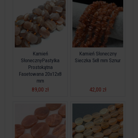
Kamień
Kamień Słoneczny
SłonecznyPastylka
Sieczka 5x8 mm Sznur
Prostokątna
Fasetowana 20x12x8
mm
89,00 zł
42,00 zł