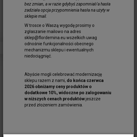
bez zmian, a w razie gdybyś zapomniał/a hasła
zadziała opcja przypomnienia hasła na użyty w
sklepie mail.
Kamień Słoneczny Kule
W trosce o Waszą wygodę prosimy o
zgłaszanie mailowo na adres
Fasetowane 3,5 mm Sznur
sklep@flordemina.eu wszelkich uwag
40cm
odnośnie funkcjonalności obecnego
mechanizmu sklepu i ewentualnych
niedociągnięć.
Obserwuj produkt:
Dostępność:
Jest
Abyście mogli celebrować modernizację
Ilość:
szt.
sklepu razem z nami,
do końca czerwca
2026 obniżamy ceny produktów o
35,00 zł
dodatkowe 10%, widoczne po zalogowaniu
w niższych cenach produktów
jeszcze
dodaj do koszyka
przed złożeniem zamówienia.
Kamień Słoneczny Kule Fasetowane ok 3,5 mm
Korale z kamieni ozdobnych w gatunku pierwszym