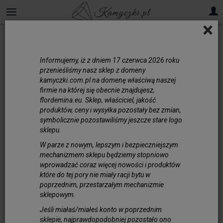
×
Informujemy, iż z dniem 17 czerwca 2026 roku
przenieśliśmy nasz sklep z domeny
kamyczki.com.pl na domenę właściwą naszej
firmie na której się obecnie znajdujesz,
flordemina.eu. Sklep, właściciel, jakość
produktów, ceny i wysyłka pozostały bez zmian,
symbolicznie pozostawiliśmy jeszcze stare logo
sklepu.
W parze z nowym, lepszym i bezpieczniejszym
mechanizmem sklepu będziemy stopniowo
wprowadzać coraz więcej nowości i produktów
które do tej pory nie miały racji bytu w
poprzednim, przestarzałym mechanizmie
Gumka Jubilerska Silikonowa
sklepowym.
1.0mm Szpulka 10 metrów
Jeśli miałaś/miałeś konto w poprzednim
sklepie, najprawdopodobniej pozostało ono