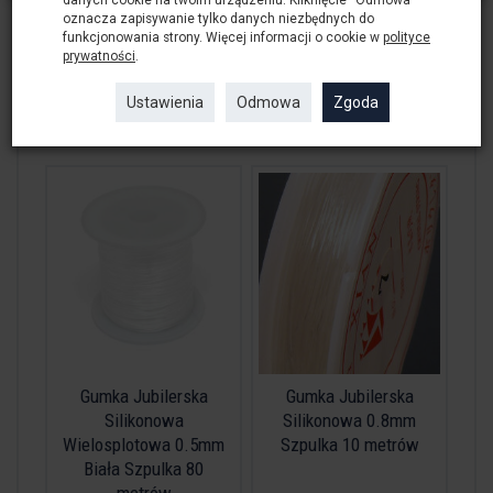
oznacza zapisywanie tylko danych niezbędnych do
Cena za jedną szpulkę około 10 metrów.
funkcjonowania strony. Więcej informacji o cookie w
polityce
prywatności
.
Informacje o bezpieczeństwie produktu
Ustawienia
Odmowa
Zgoda
Polecane produkty
Gumka Jubilerska
Gumka Jubilerska
Silikonowa
Silikonowa 0.8mm
Wielosplotowa 0.5mm
Szpulka 10 metrów
Biała Szpulka 80