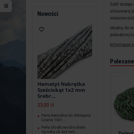
Szlif dodaje
stosowany j
Nowości
właściwości)
Idealny do w
jedwabnej lu
Informacje 
Polecane
Hematyt Nakrętka
Sześciokąt 1x2 mm
Srebr...
33,00 zł
Perła Naturalna do Wklejania
Czarna 10x1...
Perła Słodkowodna Biała
Oponka ok 4x3 mm...
Zoisyt