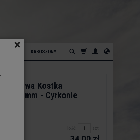
×
ATURALNY
KABOSZONY
y
ia Różowa Kostka
wana 3 mm - Cyrkonie
dukt:
est
Ilość:
szt.
34,00 zł