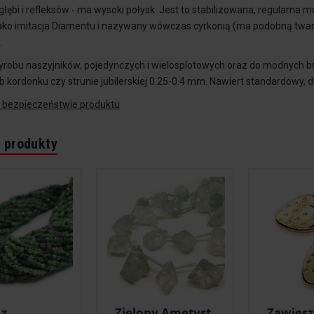
 głębi i refleksów - ma wysoki połysk. Jest to stabilizowana, regularna 
ako imitacja Diamentu i nazywany wówczas cyrkonią (ma podobną tward
.
yrobu naszyjników, pojedynczych i wielosplotowych oraz do modnych br
b kordonku czy strunie jubilerskiej 0.25-0.4 mm. Nawiert standardowy, 
o bezpieczeństwie produktu
 produkty
 z
Zielony Ametyst
Zawies