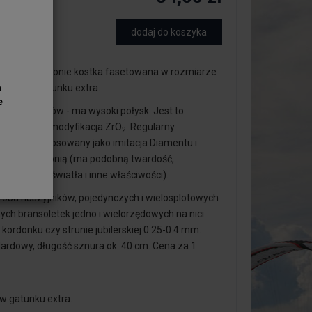
dodaj do koszyka
 piękne Cyrkonie kostka fasetowana w rozmiarze
ana), w gatunku extra.
a
e
łębi i refleksów - ma wysoki połysk. Jest to
, regularna modyfikacja ZrO
Regularny
2.
konu jest stosowany jako imitacja Diamentu i
czas cyrkonią (ma podobną twardość,
załamania światła i inne właściwości).
robu naszyjników, pojedynczych i wielosplotowych
ch bransoletek jedno i wielorzędowych na nici
 kordonku czy strunie jubilerskiej 0.25-0.4 mm.
ardowy, długość sznura ok. 40 cm. Cena za 1
w gatunku extra.