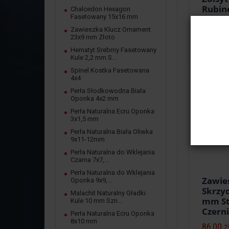
Rubin
Chalcedon Hexagon
Fasetowany 15x16 mm
Faset
mm Sz
Zawieszka Klucz Ornament
23x9 mm Złoto
25,00 z
Hematyt Srebrny Fasetowany
Kule 2,2 mm S...
Spinel Kostka Fasetowana
4x4
Perła Słodkowodna Biała
Oponka 4x2 mm
Perła Naturalna Ecru Oponka
3x1,5 mm
Perła Naturalna Biała Oliwka
9x11-12mm
Perła Naturalna do Wklejania
Czarna 7x7,...
Perła Naturalna do Wklejania
Zawie
Oponka 9x9,...
Skrzy
Malachit Naturalny Gładki
mm St
Kule 10 mm Szn...
Czern
Perła Naturalna Ecru Oponka
8x10 mm
86,00 z