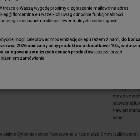
W trosce o Waszą wygodę prosimy o zgłaszanie mailowo na adres
sklep@flordemina.eu wszelkich uwag odnośnie funkcjonalności
obecnego mechanizmu sklepu i ewentualnych niedociągnięć.
Niesamowicie
3 mm (szlifow
Abyście mogli celebrować modernizację sklepu razem z nami,
do końc
czerwca 2026 obniżamy ceny produktów o dodatkowe 10%, widoczn
Szlif dodaje g
po zalogowaniu w niższych cenach produktów
jeszcze przed
stabilizowana
złożeniem zamówienia.
dwutlenek cyr
nazywany wów
współczynnik 
Idealny do wy
oraz do modny
jedwabnej lub
Nawiert stand
sznur.
e piękne Cyrkonie kostka fasetowana w rozmiarze 3 mm (szlifowana), 