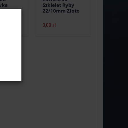
wka
Szkielet Ryby
m Złoto
22/10mm Złoto
3,00 zł