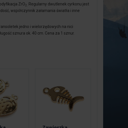
modyfikacja ZrO
Regularny dwutlenek cyrkonu jest
2.
ość, współczynnik załamania światła i inne
ansoletek jedno i wielorzędowych na nici
długość sznura ok. 40 cm. Cena za 1 sznur.
zka
Zawieszka