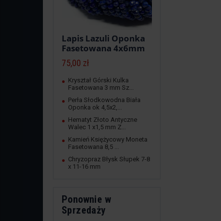
Lapis Lazuli Oponka
Fasetowana 4x6mm
75,00 zł
Kryształ Górski Kulka
Fasetowana 3 mm Sz...
Perła Słodkowodna Biała
Oponka ok 4,5x2,...
Hematyt Złoto Antyczne
Walec 1 x1,5 mm Z...
Kamień Księżycowy Moneta
Fasetowana 8,5 ...
Chryzopraz Błysk Słupek 7-8
x 11-16 mm
Ponownie w
Sprzedaży