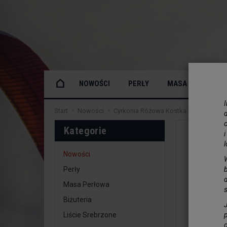
NOWOŚCI
PERŁY
MASA PERŁOWA
Start
Nowości
Cyrkonia Różowa Kostka Fasetowana 3
o
Kategorie
Nowości
Perły
Masa Perłowa
Biżuteria
Liście Srebrzone