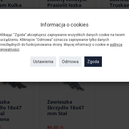
em Kulka
Prasiolit łezka
Truska
owana 2,5
Surowa 25x20 -
21/15m
nur 40cm
30x22 mm Sznur
Informacja o cookies
ł
140,00 zł
3,00 zł
Klikając “Zgoda” akceptujesz zapisywanie wszystkich danych cookie na twoim
urządzeniu. Kliknięcie “Odmowa” oznacza zapisywanie tylko danych
niezbędnych do funkcjonowania strony. Więcej informacji o cookie w
polityce
prywatności
.
Ustawienia
Odmowa
Zgoda
szka
Zawieszka
dło 18x47
Skrzydło 18x47
al
mm Stal
iona
ł
86,00 zł