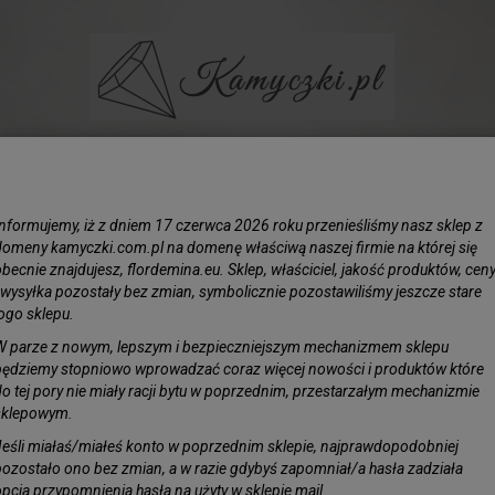
BIŻUTERIA
LIŚCIE SREBRZONE
KAMIENIE
KORAL N
Informujemy, iż z dniem 17 czerwca 2026 roku przenieśliśmy nasz sklep z
 mm - Cyrkonie
domeny kamyczki.com.pl na domenę właściwą naszej firmie na której się
becnie znajdujesz, flordemina.eu. Sklep, właściciel, jakość produktów, cen
i wysyłka pozostały bez zmian, symbolicznie pozostawiliśmy jeszcze stare
Cyrkon
logo sklepu.
Faseto
W parze z nowym, lepszym i bezpieczniejszym mechanizmem sklepu
będziemy stopniowo wprowadzać coraz więcej nowości i produktów które
Obserwuj pro
do tej pory nie miały racji bytu w poprzednim, przestarzałym mechanizmie
Dostępność:
J
sklepowym.
Jeśli miałaś/miałeś konto w poprzednim sklepie, najprawdopodobniej
pozostało ono bez zmian, a w razie gdybyś zapomniał/a hasła zadziała
opcja przypomnienia hasła na użyty w sklepie mail.