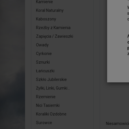
Kamienie
Koral Naturalny
Kaboszony
Rzeźby z Kamienia
Zapięcia / Zawieszki
Owady
Cyrkonie
Sznurki
Łańcuszki
Szkło Jubilerskie
Żyłki, Linki, Gumki...
Rzemienie
Nici Tasiemki
Koraliki Ozdobne
Surowce
Niesamowici