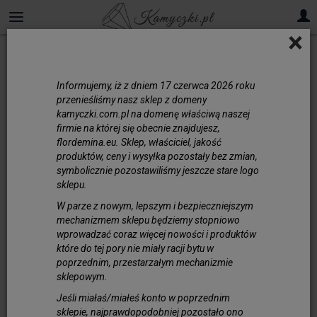
×
Informujemy, iż z dniem 17 czerwca 2026 roku
przenieśliśmy nasz sklep z domeny
kamyczki.com.pl na domenę właściwą naszej
firmie na której się obecnie znajdujesz,
flordemina.eu. Sklep, właściciel, jakość
produktów, ceny i wysyłka pozostały bez zmian,
symbolicznie pozostawiliśmy jeszcze stare logo
sklepu.
W parze z nowym, lepszym i bezpieczniejszym
mechanizmem sklepu będziemy stopniowo
wprowadzać coraz więcej nowości i produktów
które do tej pory nie miały racji bytu w
poprzednim, przestarzałym mechanizmie
Rzemień Płaski 10/2mm
sklepowym.
Śliwkowy 100cm
Jeśli miałaś/miałeś konto w poprzednim
sklepie, najprawdopodobniej pozostało ono