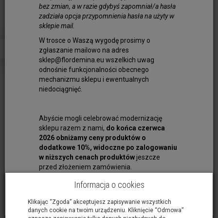
bez zmian, a w razie gdybyś zapomniał/a hasła
Obserwuj produkt:
zadziała opcja przypomnienia hasła na użyty w
Dostępność:
Jest
sklepie mail.
Ilość:
szt.
W trosce o Waszą wygodę prosimy o
6,00 zł
zgłaszanie mailowo na adres
sklep@flordemina.eu wszelkich uwag
odnośnie funkcjonalności obecnego
dodaj do koszyka
mechanizmu sklepu i ewentualnych
niedociągnięć.
Rzemień Ekologiczny płaski
Abyście mogli celebrować modernizację
szerokość 10mm
sklepu razem z nami,
do końca czerwca
grubość 2mm
2026 obniżamy ceny produktów o
Półfabrykat - bez zapięcia
dodatkowe 10%, widoczne po zalogowaniu
w niższych cenach produktów
jeszcze
Długość rzemienia - 100cm
przed złożeniem zamówienia.
Idealny jako baza do bransoletek
Świetnie wygląda w połączeniu
Informacja o cookies
z ozdobnymi przekładkami
Klikając “Zgoda” akceptujesz zapisywanie wszystkich
danych cookie na twoim urządzeniu. Kliknięcie “Odmowa”
Rzemień Ekologiczny płaski