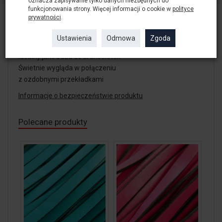
oznacza zapisywanie tylko danych niezbędnych do
funkcjonowania strony. Więcej informacji o cookie w
polityce
szerokość 10mm
prywatności
.
grubość 2mm
Półfabrykat - bez zapięcia
Ustawienia
Odmowa
Zgoda
Długość rzemienia - 100cm
Idealny jako baza do bransoletek
Świetnie wygląda w połączeniu
z ozdobnymi przekładkami
Informacje o bezpieczeństwie produktu
Polecane produkty