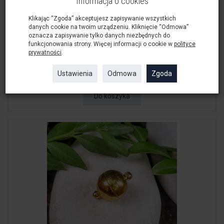
Informacja o cookies
Klikając “Zgoda” akceptujesz zapisywanie wszystkich
danych cookie na twoim urządzeniu. Kliknięcie “Odmowa”
oznacza zapisywanie tylko danych niezbędnych do
funkcjonowania strony. Więcej informacji o cookie w
polityce
prywatności
.
Zapięcie Magnetyczne Cygaro 24 x 7 mm ot...
6,00 zł
Ustawienia
Odmowa
Zgoda
Do koszyka