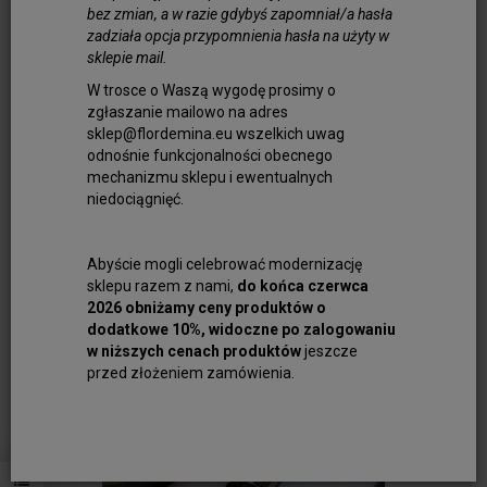
bez zmian, a w razie gdybyś zapomniał/a hasła
zadziała opcja przypomnienia hasła na użyty w
sklepie mail.
W trosce o Waszą wygodę prosimy o
zgłaszanie mailowo na adres
sklep@flordemina.eu wszelkich uwag
odnośnie funkcjonalności obecnego
mechanizmu sklepu i ewentualnych
niedociągnięć.
Zapięcie Magnetyczne Zatrzaskowe 25 x 12...
9,00 zł
Abyście mogli celebrować modernizację
sklepu razem z nami,
do końca czerwca
Do koszyka
2026 obniżamy ceny produktów o
dodatkowe 10%, widoczne po zalogowaniu
w niższych cenach produktów
jeszcze
przed złożeniem zamówienia.