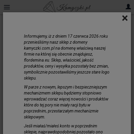
×
Zapięcia / Zawieszki
Informujemy, iż z dniem 17 czerwca 2026 roku
Zapięcia komplety
przenieśliśmy nasz sklep z domeny
kamyczki.com.pl na domenę właściwą naszej
firmie na której się obecnie znajdujesz,
Zapięcia
flordemina.eu. Sklep, właściciel, jakość
produktów, ceny i wysyłka pozostały bez zmian,
symbolicznie pozostawiliśmy jeszcze stare logo
sklepu.
Zawieszki
W parze z nowym, lepszym i bezpieczniejszym
mechanizmem sklepu będziemy stopniowo
wprowadzać coraz więcej nowości i produktów
które do tej pory nie miały racji bytu w
poprzednim, przestarzałym mechanizmie
sklepowym.
Jeśli miałaś/miałeś konto w poprzednim
sklepie, najprawdopodobniej pozostało ono