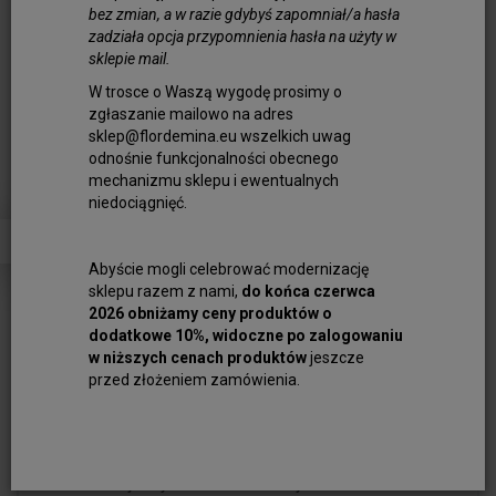
bez zmian, a w razie gdybyś zapomniał/a hasła
zadziała opcja przypomnienia hasła na użyty w
sklepie mail.
Bransoletka Inkrustowana
W trosce o Waszą wygodę prosimy o
zgłaszanie mailowo na adres
Cyrkoniami Biedronka W Locie
sklep@flordemina.eu wszelkich uwag
Srebrna
odnośnie funkcjonalności obecnego
mechanizmu sklepu i ewentualnych
niedociągnięć.
Obserwuj produkt:
Dostępność:
Jest
Abyście mogli celebrować modernizację
Ilość:
szt.
sklepu razem z nami,
do końca czerwca
2026 obniżamy ceny produktów o
64,00 zł
dodatkowe 10%, widoczne po zalogowaniu
w niższych cenach produktów
jeszcze
dodaj do koszyka
przed złożeniem zamówienia.
Efektowna bransoletka z owadem ze stali szlachetnej
inkrustowanym cyrkoniami. Centralnym elementem