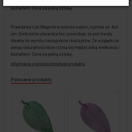
swoją naturalność liście różnią się między sobą wielkością i
kształtem. Cena za jedną sztukę.
Prawdziwy Liść Magnolii w kolorze rudym, rozmiar ok. 4x5
cm. Srebrzenie utwardza liść i powoduje, że jest trwały.
Idealny do wyrobu naszyjników i kolczyków. Ze względu na
swoją naturalność liście różnią się między sobą wielkością i
kształtem. Cena za jedną sztukę.
Informacje o bezpieczeństwie produktu
Polecane produkty