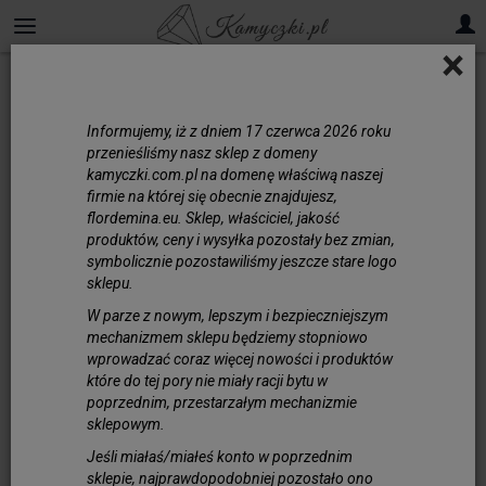
×
Informujemy, iż z dniem 17 czerwca 2026 roku
przenieśliśmy nasz sklep z domeny
kamyczki.com.pl na domenę właściwą naszej
firmie na której się obecnie znajdujesz,
flordemina.eu. Sklep, właściciel, jakość
produktów, ceny i wysyłka pozostały bez zmian,
symbolicznie pozostawiliśmy jeszcze stare logo
sklepu.
W parze z nowym, lepszym i bezpieczniejszym
mechanizmem sklepu będziemy stopniowo
wprowadzać coraz więcej nowości i produktów
które do tej pory nie miały racji bytu w
poprzednim, przestarzałym mechanizmie
sklepowym.
Jeśli miałaś/miałeś konto w poprzednim
Wisiorek Liść Naturalny Błękitny
sklepie, najprawdopodobniej pozostało ono