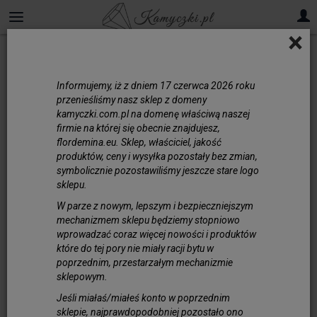
×
Informujemy, iż z dniem 17 czerwca 2026 roku
przenieśliśmy nasz sklep z domeny
kamyczki.com.pl na domenę właściwą naszej
firmie na której się obecnie znajdujesz,
flordemina.eu. Sklep, właściciel, jakość
produktów, ceny i wysyłka pozostały bez zmian,
symbolicznie pozostawiliśmy jeszcze stare logo
sklepu.
W parze z nowym, lepszym i bezpieczniejszym
mechanizmem sklepu będziemy stopniowo
wprowadzać coraz więcej nowości i produktów
które do tej pory nie miały racji bytu w
poprzednim, przestarzałym mechanizmie
Kryształ Ołowiany Bezbarwny
sklepowym.
Sześcian 6x6x6 mm
Jeśli miałaś/miałeś konto w poprzednim
sklepie, najprawdopodobniej pozostało ono