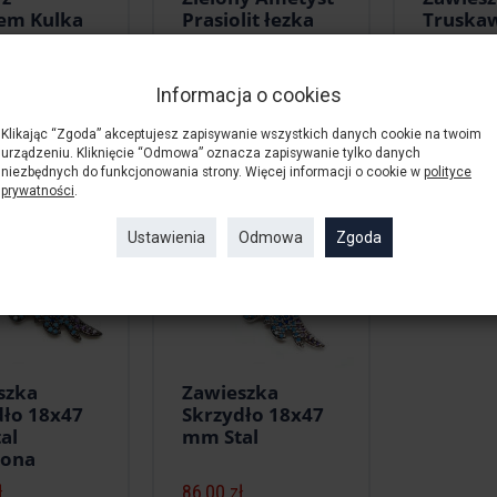
em Kulka
Prasiolit łezka
Truska
owana 2,5
Surowa 25x20 -
21/15m
nur 40cm
30x22 mm Sznur
Informacja o cookies
ł
140,00 zł
3,00 zł
Klikając “Zgoda” akceptujesz zapisywanie wszystkich danych cookie na twoim
urządzeniu. Kliknięcie “Odmowa” oznacza zapisywanie tylko danych
niezbędnych do funkcjonowania strony. Więcej informacji o cookie w
polityce
prywatności
.
Ustawienia
Odmowa
Zgoda
szka
Zawieszka
dło 18x47
Skrzydło 18x47
al
mm Stal
iona
ł
86,00 zł