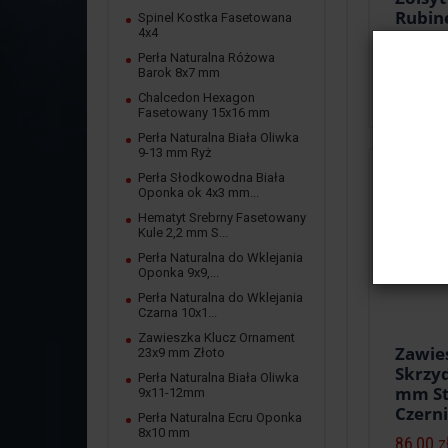
Rubin
Spinel Kostka Fasetowana
4x4
Faset
mm Sz
Perła Naturalna Różowa
Barok 8x7 mm
25,00 z
Chalcedon Hexagon
Fasetowany 15x16 mm
Perła Naturalna Biała Oliwka
9-13 mm Ryż
Perła Słodkowodna Biała
Oponka ok 4x3 mm...
Hematyt Srebrny Fasetowany
Kule 2,2 mm S...
Perła Naturalna do Wklejania
Oponka 9x9,...
Perła Naturalna do Wklejania
Czarna 10x1...
Zawieszka Klucz Ornament
Zawie
23x9 mm Złoto
Skrzy
Perła Naturalna Biała Oliwka
mm St
9x11-12mm
Czern
Perła Naturalna Ecru Oponka
8x10 mm
86,00 z