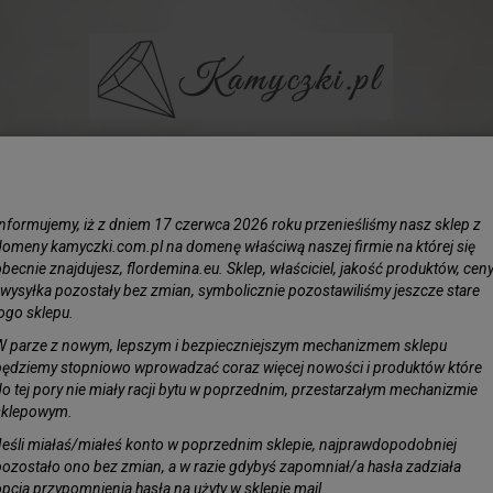
BIŻUTERIA
LIŚCIE SREBRZONE
KAMIENIE
KORAL N
Informujemy, iż z dniem 17 czerwca 2026 roku przenieśliśmy nasz sklep z
,5 mm - Cyrkonie
domeny kamyczki.com.pl na domenę właściwą naszej firmie na której się
becnie znajdujesz, flordemina.eu. Sklep, właściciel, jakość produktów, cen
i wysyłka pozostały bez zmian, symbolicznie pozostawiliśmy jeszcze stare
Cyrkoni
logo sklepu.
Faseto
W parze z nowym, lepszym i bezpieczniejszym mechanizmem sklepu
będziemy stopniowo wprowadzać coraz więcej nowości i produktów które
Obserwuj pro
do tej pory nie miały racji bytu w poprzednim, przestarzałym mechanizmie
Dostępność:
J
sklepowym.
Jeśli miałaś/miałeś konto w poprzednim sklepie, najprawdopodobniej
pozostało ono bez zmian, a w razie gdybyś zapomniał/a hasła zadziała
opcja przypomnienia hasła na użyty w sklepie mail.