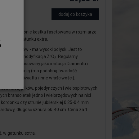
dodaj do koszyka
 piękne Cyrkonie kostka fasetowana w rozmiarze
owana), w gatunku extra.
a
e
łębi i refleksów - ma wysoki połysk. Jest to
, regularna modyfikacja ZrO
Regularny
2.
konu jest stosowany jako imitacja Diamentu i
czas cyrkonią (ma podobną twardość,
załamania światła i inne właściwości).
robu naszyjników, pojedynczych i wielosplotowych
ch bransoletek jedno i wielorzędowych na nici
 kordonku czy strunie jubilerskiej 0.25-0.4 mm.
ardowy, długość sznura ok. 40 cm. Cena za 1
, w gatunku extra.