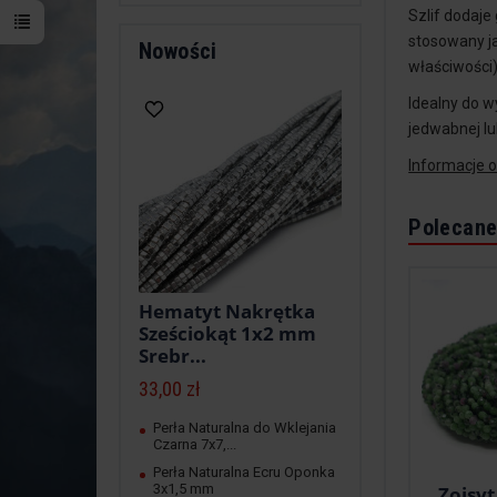
Szlif dodaje
stosowany j
Nowości
właściwości)
Idealny do w
jedwabnej lu
Informacje 
Polecane
Hematyt Nakrętka
Sześciokąt 1x2 mm
Srebr...
33,00 zł
Perła Naturalna do Wklejania
Czarna 7x7,...
Perła Naturalna Ecru Oponka
3x1,5 mm
Zoisyt