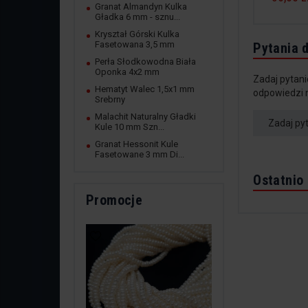
Granat Almandyn Kulka
Gładka 6 mm - sznu...
Kryształ Górski Kulka
Fasetowana 3,5 mm
Pytania 
Perła Słodkowodna Biała
Oponka 4x2 mm
Zadaj pytani
Hematyt Walec 1,5x1 mm
odpowiedzi 
Srebrny
Malachit Naturalny Gładki
Zadaj py
Kule 10 mm Szn...
Granat Hessonit Kule
Fasetowane 3 mm Di...
Ostatnio
Promocje