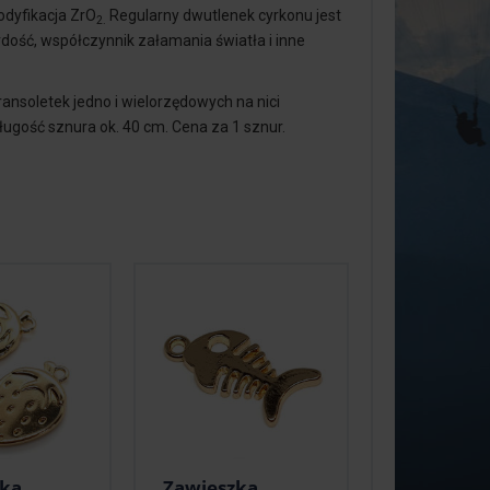
modyfikacja ZrO
Regularny dwutlenek cyrkonu jest
2.
ość, współczynnik załamania światła i inne
ansoletek jedno i wielorzędowych na nici
długość sznura ok. 40 cm. Cena za 1 sznur.
zka
Zawieszka