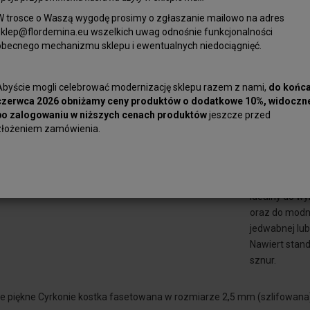
W trosce o Waszą wygodę prosimy o zgłaszanie mailowo na adres
sklep@flordemina.eu wszelkich uwag odnośnie funkcjonalności
obecnego mechanizmu sklepu i ewentualnych niedociągnięć.
Niesamowicie
2,5 mm (szlif
Abyście mogli celebrować modernizację sklepu razem z nami,
do końc
czerwca 2026 obniżamy ceny produktów o dodatkowe 10%, widoczn
Szlif dodaje g
po zalogowaniu w niższych cenach produktów
jeszcze przed
stabilizowana
złożeniem zamówienia.
dwutlenek cyr
nazywany wów
współczynnik 
Idealny do wy
oraz do modny
jedwabnej lub
Nawiert stand
sznur.
e piękne Cyrkonie kostka fasetowana w rozmiarze 2,5 mm (szlifowana)