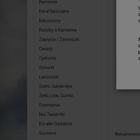
Kamienie
Koral Naturalny
Kaboszony
Rzeźby z Kamienia
Zapięcia / Zawieszki
Owady
Cyrkonie
Sznurki
Łańcuszki
Szkło Jubilerskie
Żyłki, Linki, Gumki...
Rzemienie
Nici Tasiemki
Koraliki Ozdobne
Surowce
Niesamowici