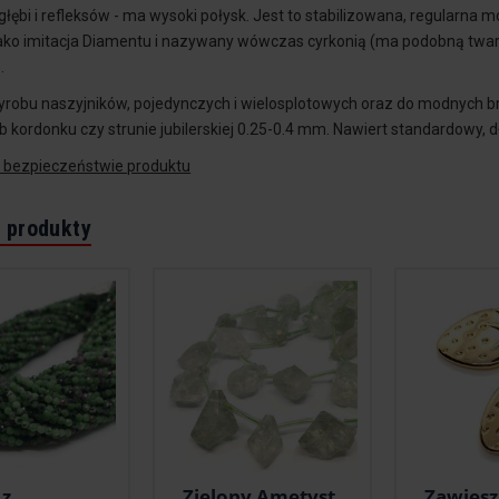
 głębi i refleksów - ma wysoki połysk. Jest to stabilizowana, regularna 
ako imitacja Diamentu i nazywany wówczas cyrkonią (ma podobną tward
.
yrobu naszyjników, pojedynczych i wielosplotowych oraz do modnych br
b kordonku czy strunie jubilerskiej 0.25-0.4 mm. Nawiert standardowy, 
o bezpieczeństwie produktu
 produkty
 z
Zielony Ametyst
Zawies