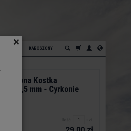
×
ATURALNY
KABOSZONY
y
a Zielona Kostka
wana 2,5 mm - Cyrkonie
dukt:
est
Ilość:
szt.
29,00 zł