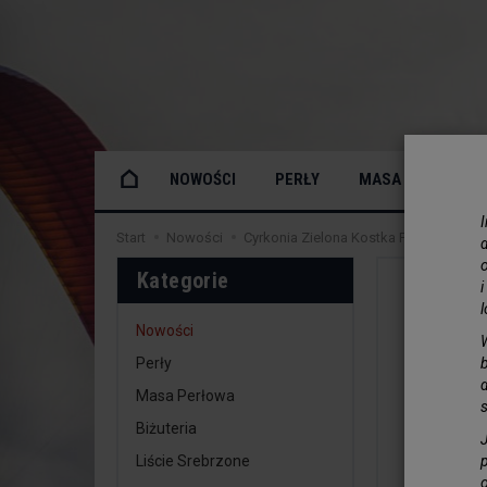
NOWOŚCI
PERŁY
MASA PERŁOWA
Start
Nowości
Cyrkonia Zielona Kostka Fasetowana 2
o
Kategorie
Nowości
Perły
Masa Perłowa
Biżuteria
Liście Srebrzone