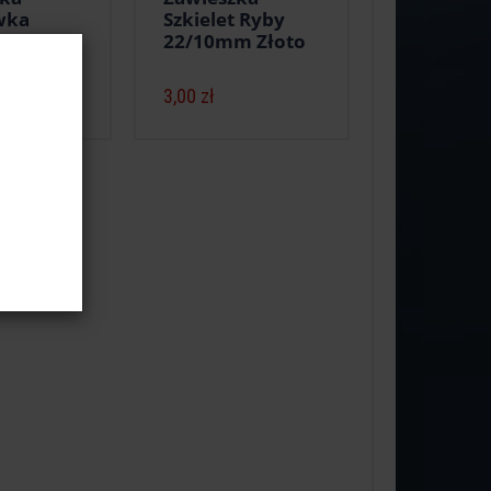
wka
Szkielet Ryby
m Złoto
22/10mm Złoto
3,00 zł