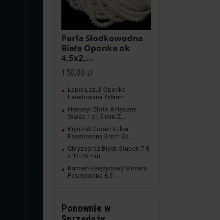
Perła Słodkowodna
Biała Oponka ok
4,5x2,...
150,00 zł
Lapis Lazuli Oponka
Fasetowana 4x6mm
Hematyt Złoto Antyczne
Walec 1 x1,5 mm Z...
Kryształ Górski Kulka
Fasetowana 3 mm Sz...
Chryzopraz Błysk Słupek 7-8
x 11-16 mm
Kamień Księżycowy Moneta
Fasetowana 8,5 ...
Ponownie w
Sprzedaży