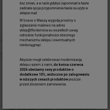
bez zmian, a w razie gdybyś zapomniał/a hasła
zadziała opcja przypomnienia hasła na użyty w
sklepie mail.
Cyrkonia Crystal Kostka
W trosce o Waszą wygodę prosimy o
zgłaszanie mailowo na adres
Fasetowana 3,5 mm - Cyrkonie
sklep@flordemina.eu wszelkich uwag
odnośnie funkcjonalności obecnego
mechanizmu sklepu i ewentualnych
Obserwuj produkt:
niedociągnięć.
Dostępność:
Jest
Ilość:
szt.
Abyście mogli celebrować modernizację
39,00 zł
sklepu razem z nami,
do końca czerwca
2026 obniżamy ceny produktów o
dodatkowe 10%, widoczne po zalogowaniu
dodaj do koszyka
w niższych cenach produktów
jeszcze
przed złożeniem zamówienia.
Niesamowicie piękne Cyrkonie kostka fasetowana w
rozmiarze 3,5 mm (szlifowana), w gatunku extra.
Szlif dodaje głębi i refleksów - ma wysoki połysk. Jest to